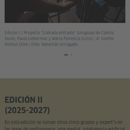
Edición I | Proyecto “Llamada entrante” (Uruguay) de Camila
Ed
Souto, Paula Lieberman y María Florencia Guzzo
|
© Goethe-
So
Institut Chile | Foto: Sebastián Arriagada
In
EDICIÓN II
(2025-2027)
En esta edición se suman otros cinco grupos y expert*s en
las áreas de performance, arte medial, inteligencia artificial