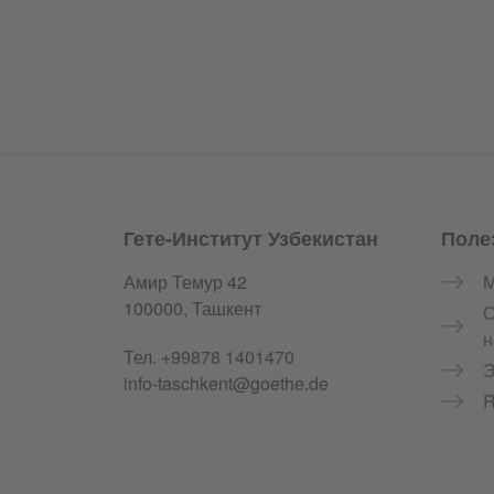
Гете-Институт Узбекистан
Поле
Service- und Informationsbereich
Амир Темур 42
M
100000, Ташкент
С
н
Тел.
+99878 1401470
Э
info-taschkent@goethe.de