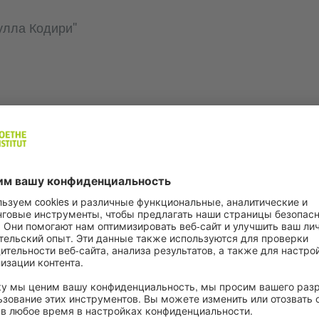
улла Кодири"
Т
бекистан