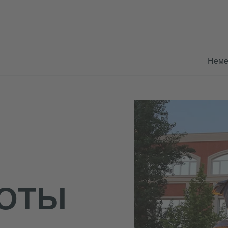
Неме
И
БОТЫ