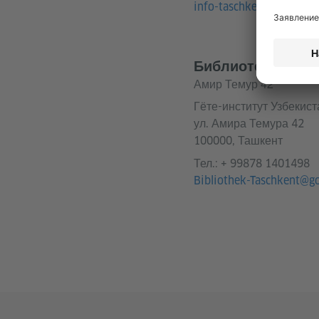
info-taschkent@goethe.
Библиотека Ташк
Амир Темур 42
Гёте-институт Узбекист
ул. Амира Темура 42
100000, Ташкент
Тел.:
+ 99878 1401498
Bibliothek-Taschkent@g