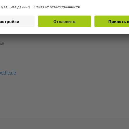
de
ент
ан
oethe.de