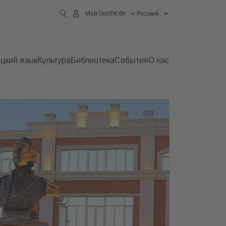
Мой Goethe.de
Pусский
цкий язык
Культура
Библиотека
События
О нас