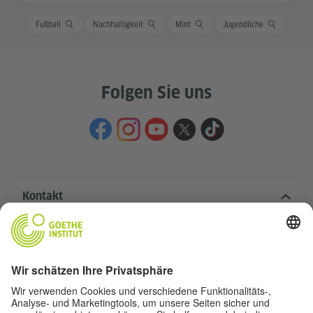
Fußball
Nachhaltigkeit
Mint
Jugendliche
Folgen Sie uns
Kontakt
Goethe-Institut Zentrale
Oskar von Miller-Ring 18
80333 München
deutschstunde@goethe.de