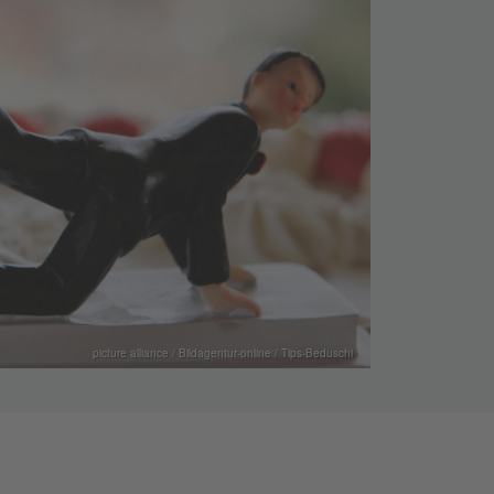
picture alliance / Bildagentur-online / Tips-Beduschi