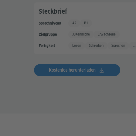
Steckbrief
A2
B1
Sprachniveau
Grundkenntnisse +
Gute Sprachkenntnisse
Jugendliche
Erwachsene
Zielgruppe
Lesen
Schreiben
Sprechen
...
Fertigkeit
Kostenlos herunterladen