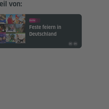
eil von:
Reihe
Feste feiern in
Deutschland
Unterrichtsmaterial ist in folg
DE
EN