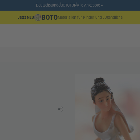
Deutschstunde
BOTO
TOP
Alle Angebote
BOTO
Materialien für Kinder und Jugendliche
Jetzt NEU
Lerninhalt teilen