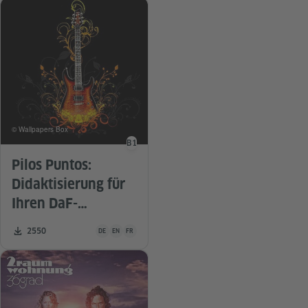
© Wallpapers Box
B1
Sprachniveau
Pilos Puntos:
Didaktisierung für
Ihren DaF-
Unterricht
Unterrichtsmaterial ist in folgenden Sprachen verfügbar De
Zahl der Downloads:
2550
DE
EN
FR