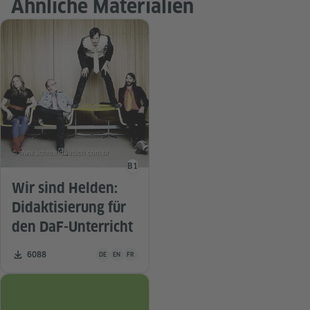
Ähnliche Materialien
© www.schreiindeutsch.com.br
B1
Sprachniveau
Wir sind Helden:
Didaktisierung für
den DaF-Unterricht
Unterrichtsmaterial ist in folgenden Sprachen verfügbar De
Zahl der Downloads:
6088
DE
EN
FR