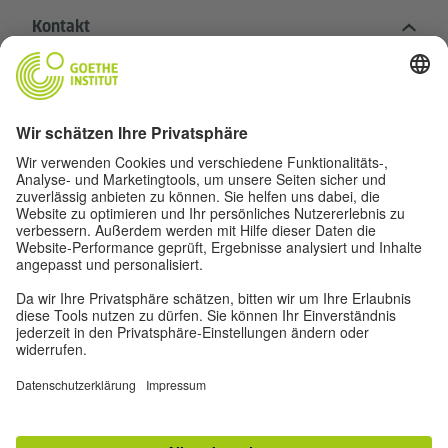
Kontakt
Goethe-Institut Zentrale
Oskar von Miller-Ring 18
80333 München
deutschstunde@goethe.de
Hilfreiche Links
Weitere Websites
Datenschutz und Barrierefreiheit
© Goethe-Institut Zentrale 2026