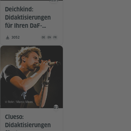
A2
B1
Sprachniveau
Deichkind:
Didaktisierungen
für Ihren DaF-
Unterricht
Unterrichtsmaterial ist in folgenden Sprachen verfügbar De
Zahl der Downloads:
3052
DE
EN
FR
© flickr / Marco Maas
B1
Sprachniveau
Clueso:
Didaktisierungen