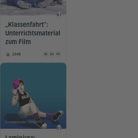
© Peripher
B1
Sprachniveau
„Klassenfahrt“:
Unterrichtsmaterial
zum Film
Unterrichtsmaterial ist in folgenden Sprachen verfügbar De
Zahl der Downloads:
2548
DE
EN
FR
© newgrounds / KDISK
B1
Sprachniveau