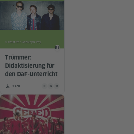
© ernst.fm / Christoph Voy
B1
Sprachniveau
Trümmer:
Didaktisierung für
den DaF-Unterricht
Unterrichtsmaterial ist in folgenden Sprachen verfügbar De
Zahl der Downloads:
9370
DE
EN
FR