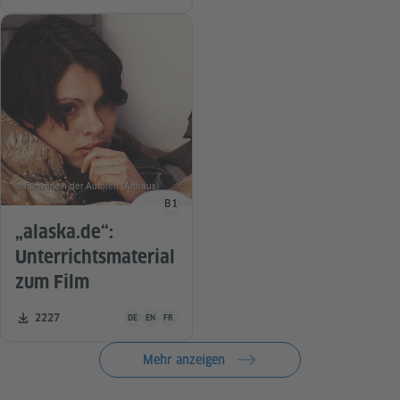
© Filmverleih der Autoren (Arthaus)
B1
Sprachniveau
„alaska.de“:
Unterrichtsmaterial
zum Film
Unterrichtsmaterial ist in folgenden Sprachen verfügbar De
Zahl der Downloads:
2227
DE
EN
FR
Mehr anzeigen