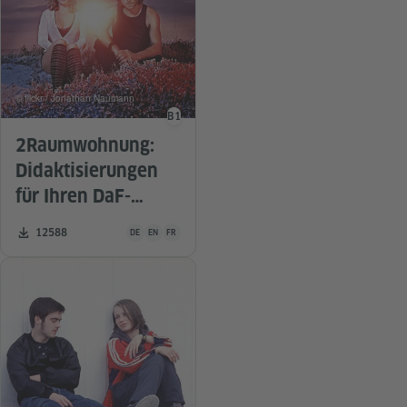
© flickr / Jonathan Naumann
B1
Sprachniveau
2Raumwohnung:
Didaktisierungen
für Ihren DaF-
Unterricht
Unterrichtsmaterial ist in folgenden Sprachen verfügbar De
Zahl der Downloads:
12588
DE
EN
FR