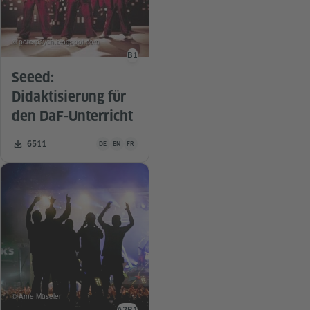
© peterpsych.blogspot.com
B1
Sprachniveau
Seeed:
Didaktisierung für
den DaF-Unterricht
Unterrichtsmaterial ist in folgenden Sprachen verfügbar De
Zahl der Downloads:
6511
DE
EN
FR
© Arne Müseler