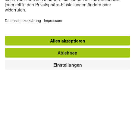
Contact
Goethe-Institut Head Office
Oskar von Miller-Ring 18
80333 Munich
deutschstunde@goethe.de
Helpful links
More sites
Data protection and accessibility
© Goethe-Institut Head Office 2026