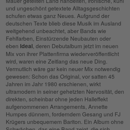
Mauer geteilten Land handelten, ironische, kühl
und ungeschönt getextete Alltagsgeschichten
schufen etwas ganz Neues. Aufgrund der
deutschen Texte blieb diese Musik im Ausland
weitgehend unbeachtet, aber Bands wie
Fehlfarben, Einstürzende Neubauten oder
eben
, deren Debutalbum jetzt im neuen
Ideal
Mix von ihrer Plattenfirma wiederveröffentlicht
wird, waren eine Zeitlang das neue Ding.
Vermutlich wäre gar kein neuer Mix notwendig
gewesen: Schon das Original, vor satten 45
Jahren im Jahr 1980 erschienen, wirkt
ultramodern in seiner gehetzten Nervosität, den
direkten, scheinbar ohne jeden Halleffekt
aufgenommenen Arrangements, Annette
Humpes dünnem, forderndem Gesang und FJ
Krügers unbequemem Bariton. Ein Album ohne
Schwächen, das eine Band zeigt, die sich