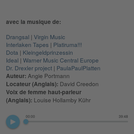
avec la musique de:
Drangsal
|
Virgin Music
Interlaken Tapes
|
Platiruma!!!
Dota
|
Kleingeldprinzessin
Ideal
|
Warner Music Central Europe
Dr. Drexler project
|
PaulaPaulPlatten
Angie Portmann
Auteur:
David Creedon
Locateur (Anglais):
Voix de femme haut-parleur
Louise Hollamby Kühr
(Anglais):
00:00
39:48