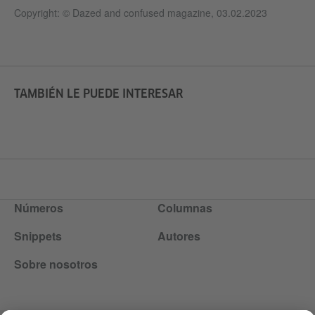
Copyright: © Dazed and confused magazine, 03.02.2023
TAMBIÉN LE PUEDE INTERESAR
Números
Columnas
Snippets
Autores
Sobre nosotros
Lasst uns Freunde werden. Folge uns: