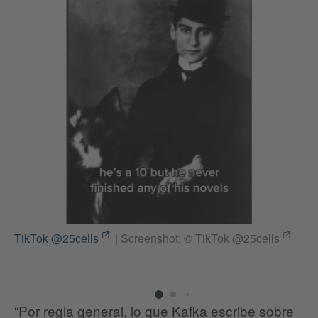
TikTok @25cells
|
Screenshot: © TikTok @25cells
Ti
“Por regla general, lo que Kafka escribe sobre