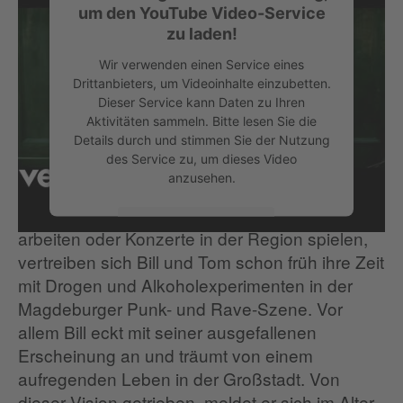
um den YouTube Video-Service
zu laden!
Wir verwenden einen Service eines
Drittanbieters, um Videoinhalte einzubetten.
Dieser Service kann Daten zu Ihren
Aktivitäten sammeln. Bitte lesen Sie die
Details durch und stimmen Sie der Nutzung
des Service zu, um dieses Video
anzusehen.
Wenn sie nicht gerade im Proberaum an Songs
Mehr Informationen
arbeiten oder Konzerte in der Region spielen,
vertreiben sich Bill und Tom schon früh ihre Zeit
Akzeptieren
mit Drogen und Alkoholexperimenten in der
Magdeburger Punk- und Rave-Szene. Vor
allem Bill eckt mit seiner ausgefallenen
Erscheinung an und träumt von einem
aufregenden Leben in der Großstadt. Von
dieser Vision getrieben, meldet er sich im Alter