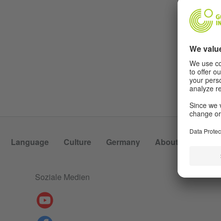
Language
Culture
Germany
About Us
Soziale Medien