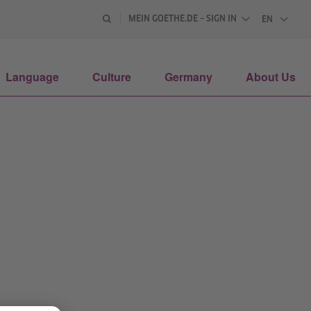
MEIN GOETHE.DE – SIGN IN
EN
ENGLISH
Language
Culture
Germany
About Us