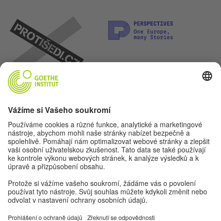
Pojďme se kamarádit. Sledovat nás můžeš na: