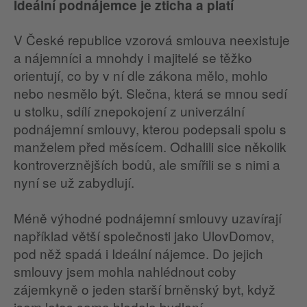
Ideální podnájemce je zticha a platí
V České republice vzorová smlouva neexistuje
a nájemníci a mnohdy i majitelé se těžko
orientují, co by v ní dle zákona mělo, mohlo
nebo nesmělo být. Slečna, která se mnou sedí
u stolku, sdílí znepokojení z univerzální
podnájemní smlouvy, kterou podepsali spolu s
manželem před měsícem. Odhalili sice několik
kontroverznějších bodů, ale smířili se s nimi a
nyní se už zabydlují.
Méně výhodné podnájemní smlouvy uzavírají
například větší společnosti jako UlovDomov,
pod něž spadá i Ideální nájemce. Do jejich
smlouvy jsem mohla nahlédnout coby
zájemkyně o jeden starší brněnský byt, když
jsem letos sama hledala bydlení.