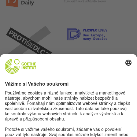
Pojďme se kamarádit. Sledovat nás můžeš na: