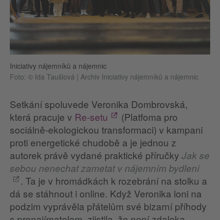
Iniciativy nájemníků a nájemnic
Foto: © Ida Taušlová | Archiv Iniciativy nájemníků a nájemnic
Setkání spoluvede Veronika Dombrovská,
která pracuje v
Re-setu
(Platfoma pro
sociálně-ekologickou transformaci) v kampani
proti energetické chudobě a je jednou z
autorek právě vydané praktické příručky
Jak se
sebou nenechat zametat v nájemním bydlení
. Ta je v hromádkách k rozebrání na stolku a
dá se stáhnout i online. Když Veronika loni na
podzim vyprávěla přátelům své bizarní příhody
s pronajímatelem, zjistila, že není zdaleka