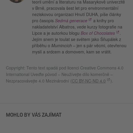
teorii umění a literaturu na Masarykově univerzitě
v Brně, pracovala šest let pro environmentální
neziskovou organizaci Hnutí DUHA, píše články
pro časopis
Sedmá generace
a knihy pro
nakladatelství Albatros, vede kurzy fotografie na
Lipce a je autorkou blogu
Box of Chocolates
.
Jejím snem je toulat se světem jako Šňupálek z
příběhu o
Mumincích
– jen s pár věcmi, otevřenou
myslí a srdcem a domovem, kam se vrátit.
Copyright: Tento text spadá pod licenci Creative Commons 4.0
International Uveďte původ – Neužívejte dílo komerčně –
Nezpracovávejte 4.0 Mezinárodní (
CC BY-NC-ND 4.0
).
MOHLO BY VÁS ZAJÍMAT