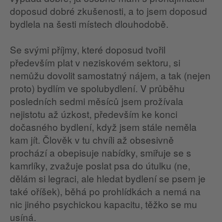
doposud dobré zkušenosti, a to jsem doposud
bydlela na šesti místech dlouhodobě.
Se svými příjmy, které doposud tvořil
především plat v neziskovém sektoru, si
nemůžu dovolit samostatný nájem, a tak (nejen
proto) bydlím ve spolubydlení. V průběhu
posledních sedmi měsíců jsem prožívala
nejistotu až úzkost, především ke konci
dočasného bydlení, když jsem stále neměla
kam jít. Člověk v tu chvíli až obsesivně
prochází a obepisuje nabídky, smiřuje se s
kamrlíky, zvažuje poslat psa do útulku (ne,
dělám si legraci, ale hledat bydlení se psem je
také oříšek), běhá po prohlídkách a nemá na
nic jiného psychickou kapacitu, těžko se mu
usíná.