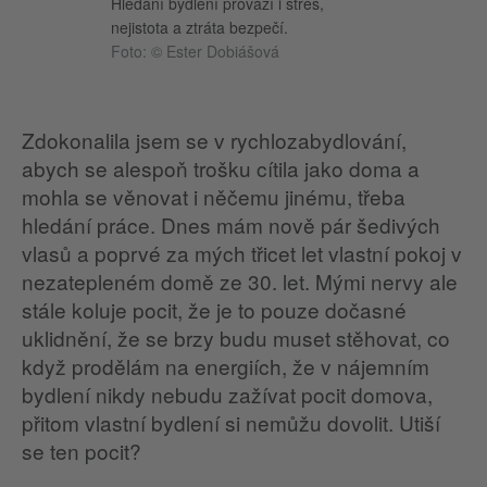
Hledání bydlení provází i stres,
nejistota a ztráta bezpečí.
Foto: © Ester Dobiášová
Zdokonalila jsem se v rychlozabydlování,
abych se alespoň trošku cítila jako doma a
mohla se věnovat i něčemu jinému, třeba
hledání práce. Dnes mám nově pár šedivých
vlasů a poprvé za mých třicet let vlastní pokoj v
nezatepleném domě ze 30. let. Mými nervy ale
stále koluje pocit, že je to pouze dočasné
uklidnění, že se brzy budu muset stěhovat, co
když prodělám na energiích, že v nájemním
bydlení nikdy nebudu zažívat pocit domova,
přitom vlastní bydlení si nemůžu dovolit. Utiší
se ten pocit?