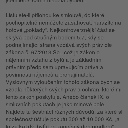
Listujete-li přílohou ke smlouvě, do které
pochopitelně nemůžete zasahovat, narazíte na
hotové „poklady“. Nejkontroverznější část se
skrývá pod stručným bodem 5.7, kdy se
podnajímající strana vzdává svých práv dle
zákona č. 67/2013 Sb., což je zákon o
nájemním vztahu z bytů a je základním
právním předpisem upravujícím práva a
povinnosti nájemců a pronajímatelů.
Výslovným vyloučením tohoto zákona bych se
vzdala některých svých práv a ochran, které mi
tento zákon poskytuje. Anebo článek IX. o
smluvních pokutách je jako minové pole.
Najdete tu šestnáct různých důvodů, za které si
společnost účtuje pokutu 300 až 10 000 Kč, „a
to za každý, byť i jen započatý den prodlení“,