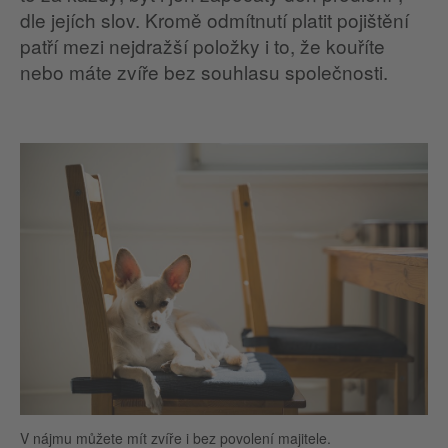
dle jejích slov. Kromě odmítnutí platit pojištění
patří mezi nejdražší položky i to, že kouříte
nebo máte zvíře bez souhlasu společnosti.
V nájmu můžete mít zvíře i bez povolení majitele.