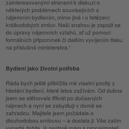
zainteresovanými stranami k diskuzi o
některých problémech souvisejících s
nájemním bydlením, mimo jiné i o řetězení
krátkodobých smluv. Naší snahou je zapojit se
do úpravy nájemních vztahů, ať už pomocí
formálních připomínek či dalším vyvíjením tlaku
na příslušná ministerstva.“
Bydlení jako životní potřeba
Ráda bych ještě přiblížila mé vlastní pocity z
hledání bydlení, které letos zažívám. Od dubna
jsem se stěhovala třikrát po dočasných
nájmech a nyní se zabydluji v domě se
zahradou. Majitele jsem požádala o
dlouhodobou smlouvu – a dostala ji. Vše zatím
vypadá dobře, já osobně mám s pronajímateli