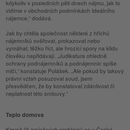
kdykoliv v posledních pěti dnech nájmu, jak to
vidíme v obchodních podmínkách Ideálního
nájemce,“ dodává.
Jak by chtěla společnost některé z hříchů
nájemníků ověřovat, prokazovat nebo
vymáhat, těžko říct, ale hrozící spory na klidu
člověku nepřidávají. „Judikatura ohledně
ochrany podnájemníků a podnájemnic spíše
mlčí,“ konstatuje Polášek. „Ale pokud by takový
právní vztah posuzoval soud, jsem
přesvědčen, že by konstatoval zdánlivost či
neplatnost této smlouvy.“
Teplo domova
Kromě již zmíněných problémů se v České