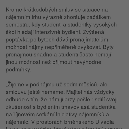
Kromě krátkodobých smluv se situace na
nájemním trhu výrazně zhoršuje začátkem
semestru, kdy studenti a studentky vysokých
škol hledají intenzivně bydlení. Zvýšená
poptávka po bytech dává pronajímatelům
možnost nájmy nepřiměřeně zvyšovat. Byty
pronajmou snadno a studenti často nemají
jinou možnost než přijmout nevýhodné
podmínky.
„Žijeme v podnájmu už sedm měsíců, ale
smlouvu ještě nemáme. Majitel nás vždycky
odbude s tím, že nám ji brzy pošle,“ sdílí svoji
zkušenost s bydlením tmavovlasá studentka
na říjnovém setkání Iniciativy nájemníků a
nájemnic. V prostorách brněnského Divadla
Husa na provázku, které věnuje letošní sezonu