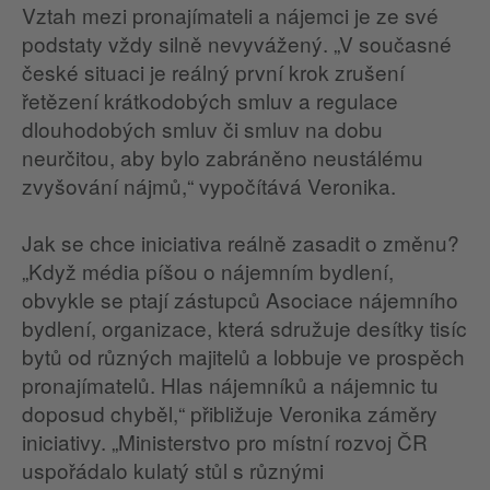
Vztah mezi pronajímateli a nájemci je ze své
podstaty vždy silně nevyvážený. „V současné
české situaci je reálný první krok zrušení
řetězení krátkodobých smluv a regulace
dlouhodobých smluv či smluv na dobu
neurčitou, aby bylo zabráněno neustálému
zvyšování nájmů,“ vypočítává Veronika.
Jak se chce iniciativa reálně zasadit o změnu?
„Když média píšou o nájemním bydlení,
obvykle se ptají zástupců Asociace nájemního
bydlení, organizace, která sdružuje desítky tisíc
bytů od různých majitelů a lobbuje ve prospěch
pronajímatelů. Hlas nájemníků a nájemnic tu
doposud chyběl,“ přibližuje Veronika záměry
iniciativy. „Ministerstvo pro místní rozvoj ČR
uspořádalo kulatý stůl s různými