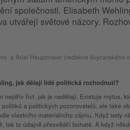
štění společnosti. Elisabeth Wehli
ova utvářejí světové názory. Rozho
ühni a Ariel Hauptmeier (redakce švýcarského 
ing, jak dělají lidé politická rozhodnutí?
i nejdřív říct, jak je nedělají. Existuje mýtus, 
 politiků a politických pozorovatelů, ale také o
dle vlastního materiálního zájmu. Když tedy n
ě, tak to údajně přesvědčí bohaté. A když něk