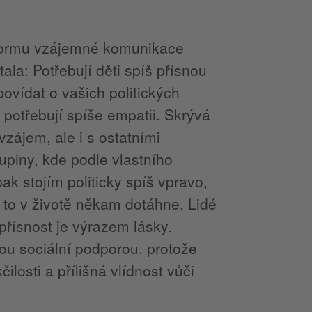
u formu vzájemné komunikace
ala: Potřebují děti spíš přísnou
vídat o vašich politických
i potřebují spíše empatii. Skrývá
vzájem, ale i s ostatními
kupiny, kde podle vlastního
k stojím politicky spíš vpravo,
, to v životě někam dotáhne. Lidé
přísnost je výrazem lásky.
nou sociální podporou, protože
losti a přílišná vlídnost vůči