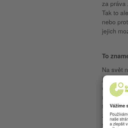
za práva 
Tak to al
nebo prot
jejich mo
To znam
Na svět n
jsou hodn
dětství, 
napříkla
tak je to
zkaženého
s negati