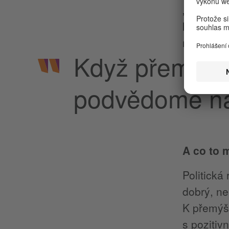
„primární
k úvahám 
myšlenky“
Když přemýšlí
podvědomě na
A co to 
Politická
dobrý, ne
K přemýšl
s pozitiv