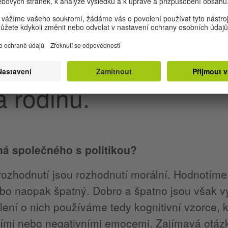
 scény“ – se učíme určité kognitivní vzorce. T
o tom, co je dobré nebo špatné. Proto říkáme 
 nebo „někdo si z rukou smývá vinu“.
me o politice, myslím
 rodinu.
má společného s politikou?
 rozhodnutí jsou rozhodnutí morální. Hodnotíme,
bo naopak špatný. Dobro a špatno jsou však vý
ení o nich používáme tedy kognitivní vzorce, kt
ními nebo negativními emocemi. Zajímavá otázk