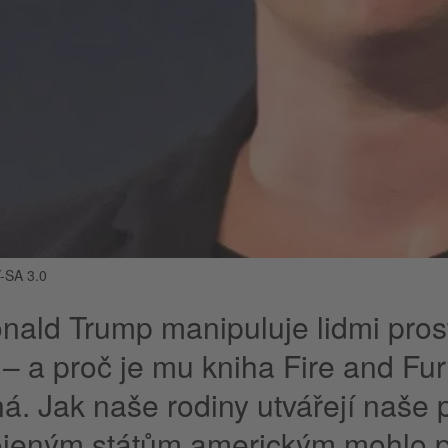
Y-SA 3.0
nald Trump manipuluje lidmi pros
 – a proč je mu kniha Fire and Fu
ná. Jak naše rodiny utvářejí naše p
jeným státům americkým mohlo p