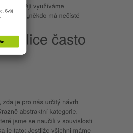
y pak později využíváme
věci jako „někdo má nečisté
e velice často
 zda je pro nás určitý návrh
razně abstraktní kategorie.
eré jsme se naučili v souvislosti
a je tato: Jestliže všichni máme