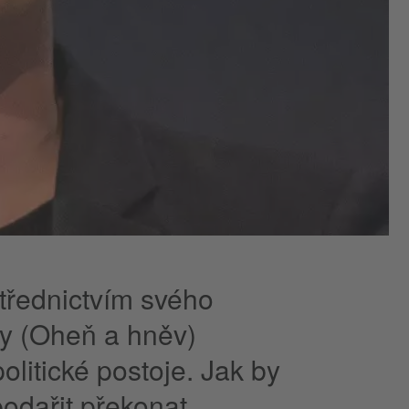
třednictvím svého
ry (Oheň a hněv)
olitické postoje. Jak by
odařit překonat