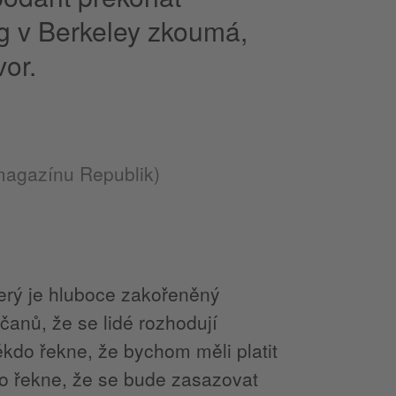
ng v Berkeley zkoumá,
vor.
magazínu Republik)
který je hluboce zakořeněný
bčanů, že se lidé rozhodují
ěkdo řekne, že bychom měli platit
do řekne, že se bude zasazovat