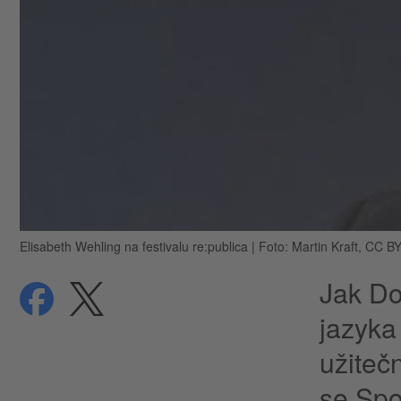
Elisabeth Wehling na festivalu re:publica
|
Foto: Martin Kraft, CC B
Jak Do
Sdílet
Sdílet
Ochrana dat
jazyka
užiteč
se Spo