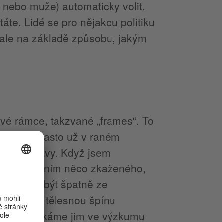
 nebo muže) automaticky volit.
áte. Lidé se pro nějakou politiku
, ale na základě způsobu, jakým
ové rámce, takzvané „frames“. To
naučíme, často už v raném
zickými stavy. Když jsem
ebo když sním něco zkaženého,
 mi začne být špatně ze
ě propojí tělesnou špínu
ností – říkáme jim ve výzkumu