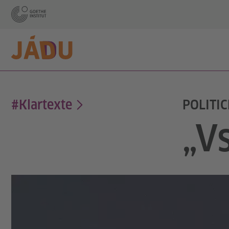
#Klartexte
POLITI
„V