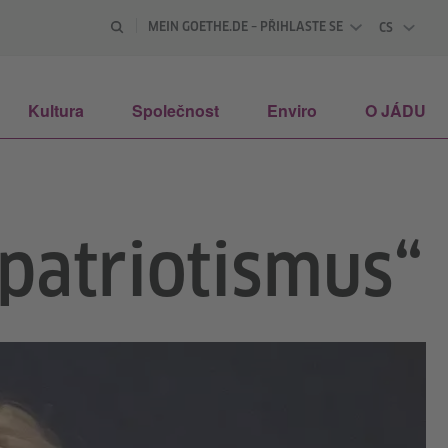
MEIN GOETHE.DE – PŘIHLASTE SE
CS
ČESKY
Kultura
Společnost
Enviro
O JÁDU
 patriotismus“