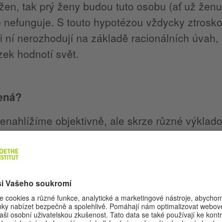
žen, tak prý ženy budou tuto osobu (ať už ženu
e nefunguje. S touto hypotézou vždycky ztroskot
i ní nerozhodují na základě racionálních úvah
zek hodnotí svět.
ená?
enahlížíme objektivně, ale skrze různé výklad
oticí mechanismy, které se v průběhu života 
a které jsou vždy spojeny s pocity a určitými fy
d jako kojenec umazaný a mám plnou plínku n
 nepříjemný pocit – kůže mě začne svědit nebo
, nečistého jídla. Můj mozek si tedy simultánn
vními emocemi. Prostřednictvím takových zkuše