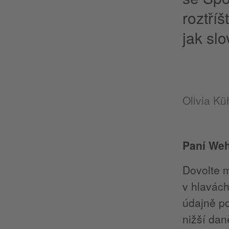
roztří
jak sl
Olivia K
Paní Wehl
Dovolte m
v hlavách
údajně po
nižší dan