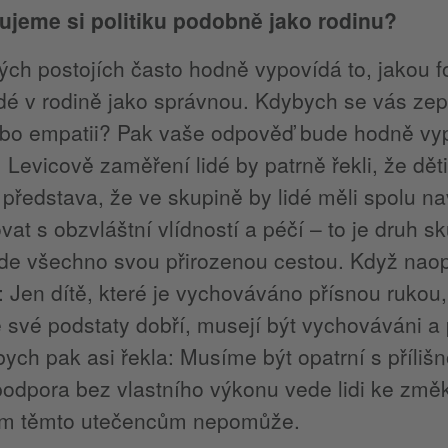
ujeme si politiku podobně jako rodinu?
kých postojích často hodně vypovídá to, jako
idé v rodině jako správnou. Kdybych se vás zept
bo empatii? Pak vaše odpověď bude hodně vypo
. Levicově zaměření lidé by patrně řekli, že dět
 představa, že ve skupině by lidé měli spolu na
at s obzvláštní vlídností a péčí – to je druh s
de všechno svou přirozenou cestou. Když naopa
: Jen dítě, které je vychováváno přísnou rukou
 své podstaty dobří, musejí být vychováváni a 
 bych pak asi řekla: Musíme být opatrní s příliš
podpora bez vlastního výkonu vede lidi ke změkči
m těmto utečencům nepomůže.