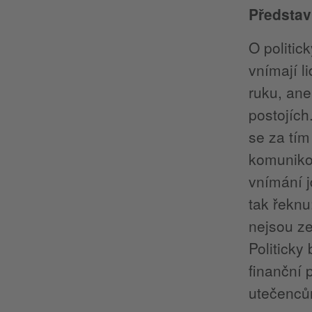
Představ
O politic
vnímají l
ruku, ane
postojích
se za tím
komunikov
vnímání j
tak řeknu
nejsou ze
Politicky
finanční 
utečenců