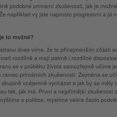
éně podobné primární zkušenosti, jak je možné
Že například vy jste naprosto progresivní a já 
 je to možné?
stranu dnes víme, že to přinejmenším zčásti so
osti rozdílně a mají patrně i rozdílné dispozic
ranu se v průběhu života samozřejmě učíme je
e rámec primárních zkušeností. Zejména se uč
í skupině vzájemně vycházet a jak by se měly c
ou tak, jak má. První a nejpřímější zkušenost
ýšlíme o politice, myslíme velice často podv