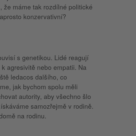
, že máme tak rozdílné politické
naprosto konzervativní?
uvisí s genetikou. Lidé reagují
e k agresivitě nebo empatii. Na
ště ledacos dalšího, co
íme, jak bychom spolu měli
hovat autority, aby všechno šlo
 získáváme samozřejmě v rodině.
ědomě na rodinu.