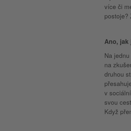
více či m
postoje? 
Ano, jak
Na jednu 
na zkušen
druhou st
přesahuj
v sociáln
svou cest
Když přem