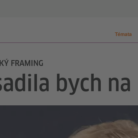
Témata
CKÝ FRAMING
sadila bych na