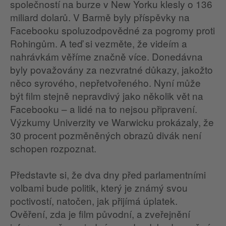
společností na burze v New Yorku klesly o 136
miliard dolarů. V Barmě byly příspěvky na
Facebooku spoluzodpovědné za pogromy proti
Rohingům. A teď si vezměte, že videím a
nahrávkám věříme značně více. Donedávna
byly považovány za nezvratné důkazy, jakožto
něco syrového, nepřetvořeného. Nyní může
být film stejně nepravdivý jako několik vět na
Facebooku – a lidé na to nejsou připravení.
Výzkumy Univerzity ve Warwicku prokázaly, že
30 procent pozměněných obrazů divák není
schopen rozpoznat.
Představte si, že dva dny před parlamentními
volbami bude politik, který je známý svou
poctivostí, natočen, jak přijímá úplatek.
Ověření, zda je film původní, a zveřejnění