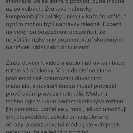
informace, že se jedná o podvod, bude možné
až po volbách. Zvukové nahrávky
kompromitující politiky unikají v každém státě, a
nyní to mohou být i nahrávky falešné. Experti
na veřejnou bezpečnost upozorňují, že
největším rizikem je pozměňování skutečných
nahrávek, videí nebo dokumentů.
Ztráta důvěry k video a audio nahrávkám bude
mít velké důsledky. V soudnictví se stane
problematické posuzování důkazního
materiálu, a novináři budou muset provádět
prověřování pravosti materiálů. Moderní
technologie v rukou nedemokratických režimů
jim pomohou udržet se u moci, jelikož umožňují
šířit přesvědčivé, ačkoliv zmanipulované
obrazy, a cenzurovaná média jistě veřejnosti
neřeknou, že se jedná o podvod.