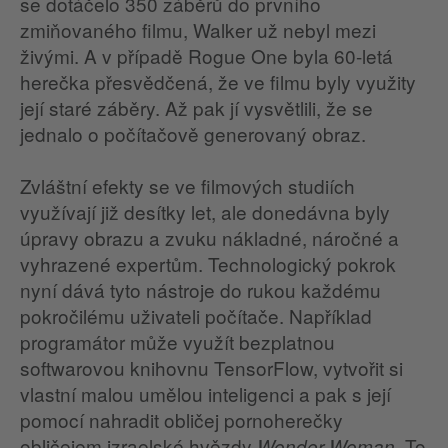
se dotáčelo 350 záběrů do prvního
zmiňovaného filmu, Walker už nebyl mezi
živými. A v případě Rogue One byla 60-letá
herečka přesvědčená, že ve filmu byly využity
její staré záběry. Až pak jí vysvětlili, že se
jednalo o počítačově generovaný obraz.
Zvláštní efekty se ve filmových studiích
využívají již desítky let, ale donedávna byly
úpravy obrazu a zvuku nákladné, náročné a
vyhrazené expertům. Technologický pokrok
nyní dává tyto nástroje do rukou každému
pokročilému uživateli počítače. Například
programátor může využít bezplatnou
softwarovou knihovnu TensorFlow, vytvořit si
vlastní malou umělou inteligenci a pak s její
pomocí nahradit obličej pornoherečky
obličejem izraelské hvězdy
. To
Wonder Woman