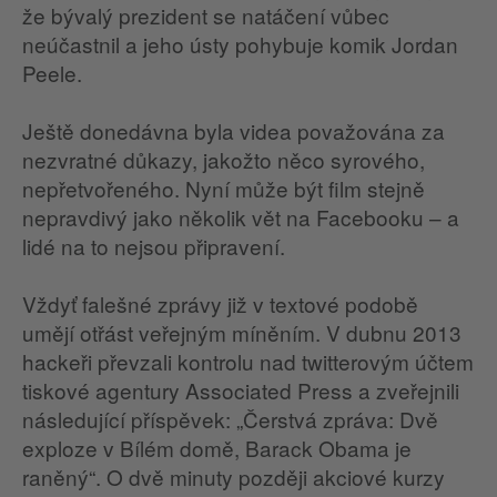
že bývalý prezident se natáčení vůbec
neúčastnil a jeho ústy pohybuje komik Jordan
Peele.
Ještě donedávna byla videa považována za
nezvratné důkazy, jakožto něco syrového,
nepřetvořeného. Nyní může být film stejně
nepravdivý jako několik vět na Facebooku – a
lidé na to nejsou připravení.
Vždyť falešné zprávy již v textové podobě
umějí otřást veřejným míněním. V dubnu 2013
hackeři převzali kontrolu nad twitterovým účtem
tiskové agentury Associated Press a zveřejnili
následující příspěvek: „Čerstvá zpráva: Dvě
exploze v Bílém domě, Barack Obama je
raněný“. O dvě minuty později akciové kurzy