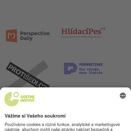
Pojďme se kamarádit. Sledovat nás můžeš na: