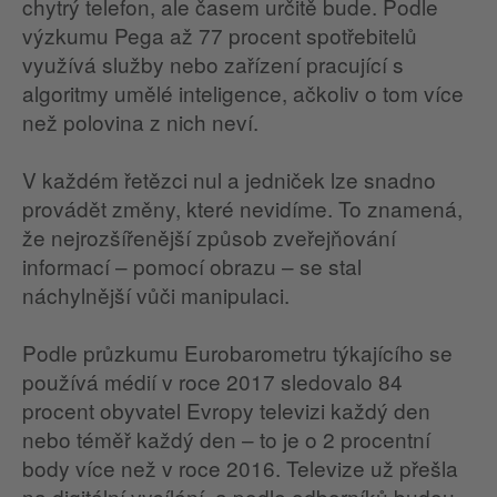
chytrý telefon, ale časem určitě bude. Podle
výzkumu Pega až 77 procent spotřebitelů
využívá služby nebo zařízení pracující s
algoritmy umělé inteligence, ačkoliv o tom více
než polovina z nich neví.
V každém řetězci nul a jedniček lze snadno
provádět změny, které nevidíme. To znamená,
že nejrozšířenější způsob zveřejňování
informací – pomocí obrazu – se stal
náchylnější vůči manipulaci.
Podle průzkumu Eurobarometru týkajícího se
používá médií v roce 2017 sledovalo 84
procent obyvatel Evropy televizi každý den
nebo téměř každý den – to je o 2 procentní
body více než v roce 2016. Televize už přešla
na digitální vysílání, a podle odborníků budou