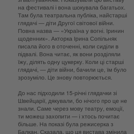
на фестивалі і вона шокувала багатьох.
Там була театральна публіка, найстарші
глядачі — діти Другої світової війни.
Повна назва — «Україна у вогні. Іринин
щоденник». Акторка Ірина Сопільняк
писала його в оточенні, коли сиділи в
підвалі. Вона читає, як вони розділяли
їжу, ділять одну цукерку. Коли ці старші
глядачі, — діти війни, бачили це, їм було
зрозуміло. Це знову повторюється.
До нас підходили 15-річні глядачки зі
Швейцарії, дякували, бо нічого про це не
знали. Саме через мову театру, емоції,
ти можеш захопити — і хтось почитає
більше. На показі була режисерка з
Балкан. Сказала, що ця вистава змінила