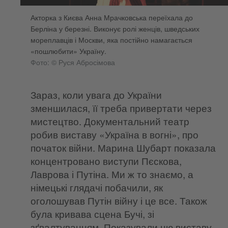
Акторка з Києва Анна Мрачковська переїхала до
Берліна у березні. Виконує ролі женців, шведських
мореплавців і Москви, яка постійно намагається
«пошлюбити» Україну.
Фото: © Руся Абросімова
Зараз, коли увага до України
зменшилася, її треба привертати через
мистецтво. Документальний театр
робив виставу «Україна в вогні», про
початок війни. Марина Шубарт показала
концентровано виступи Пєскова,
Лаврова і Путіна. Ми ж то знаємо, а
німецькі глядачі побачили, як
оголошував Путін війну і це все. Також
була кривава сцена Бучі, зі
зґвалтуванням. Показували цю виставу