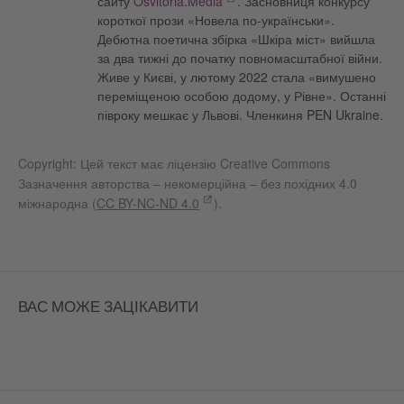
сайту
Osvitoria.Media
. Засновниця конкурсу
короткої прози «Новела по-українськи».
Дебютна поетична збірка «Шкіра міст» вийшла
за два тижні до початку повномасштабної війни.
Живе у Києві, у лютому 2022 стала «вимушено
переміщеною особою додому, у Рівне». Останні
півроку мешкає у Львові. Членкиня PEN Ukraine.
Copyright: Цей текст має ліцензію Creative Commons
Зазначення авторства – некомерційна – без похідних 4.0
міжнародна (
CC BY-NC-ND 4.0
).
ВАС МОЖЕ ЗАЦІКАВИТИ