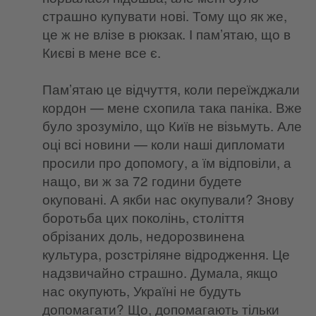
страшно купувати нові. Тому що як же,
це ж не влізе в рюкзак. І пам’ятаю, що в
Києві в мене все є.
Пам’ятаю це відчуття, коли переїжджали
кордон — мене схопила така паніка. Вже
було зрозуміло, що Київ не візьмуть. Але
оці всі новини — коли наші дипломати
просили про допомогу, а їм відповіли, а
нащо, ви ж за 72 години будете
окуповані. А якби нас окупували? Знову
боротьба цих поколінь, століття
обрізаних доль, недорозвинена
культура, розстріляне відродження. Це
надзвичайно страшно. Думала, якщо
нас окупують, Україні не будуть
допомагати? Що, допомагають тільки