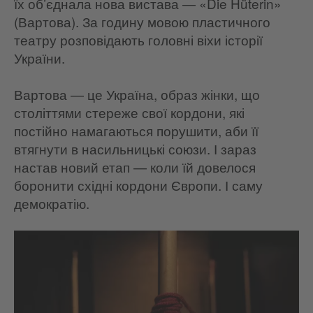
їх об’єднала нова вистава — «Die Hüterin»
(Вартова). За годину мовою пластичного
театру розповідають головні віхи історії
України.
Вартова — це Україна, образ жінки, що
століттями стереже свої кордони, які
постійно намагаються порушити, аби її
втягнути в насильницькі союзи. І зараз
настав новий етап — коли їй довелося
боронити східні кордони Європи. І саму
демократію.