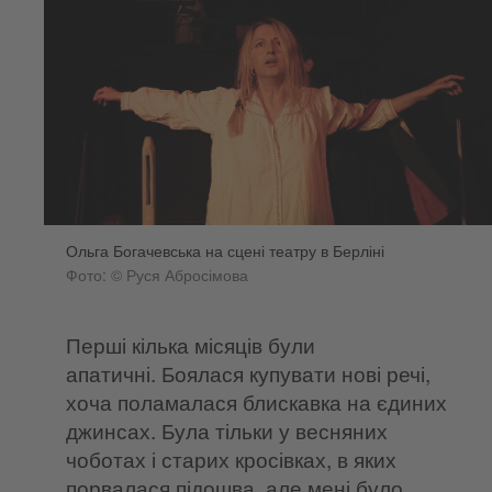
Ольга Богачевська на сцені театру в Берліні
Фото: © Руся Абросімова
Перші кілька місяців були
апатичні. Боялася купувати нові речі,
хоча поламалася блискавка на єдиних
джинсах. Була тільки у весняних
чоботах і старих кросівках, в яких
порвалася підошва, але мені було