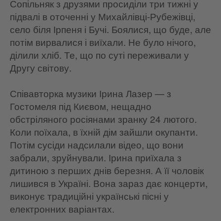
Сопільняк з друзями просиділи три тижні у
підвалі в оточенні у Михайлівці-Рубежівці,
село біля Ірпеня і Бучі. Боялися, що буде, але
потім вирвалися і виїхали. Не було нічого,
ділили хліб. Те, що по суті переживали у
Другу світову.
Співавторка музики Ірина Лазер — з
Гостомеля під Києвом, нещадно
обстріляного росіянами зранку 24 лютого.
Коли поїхала, в їхній дім зайшли окупанти.
Потім сусіди надсилали відео, що вони
забрали, зруйнували. Ірина приїхала з
дитиною з перших днів березня. А її чоловік
лишився в Україні. Вона зараз дає концерти,
виконує традиційні українські пісні у
електронних варіантах.