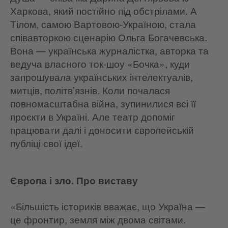
Харкова, який постійно під обстрілами. А
Тілом, самою Вартовою-Україною, стала
співавторкою сценарію Ольга Богачевська.
Вона — українська журналістка, авторка та
ведуча власного ток-шоу «Бочка», куди
запрошувала українських інтелектуалів,
митців, політв’язнів. Коли почалася
повномасштабна війна, зупинилися всі її
проєкти в Україні. Але театр допоміг
працювати далі і доносити європейській
публіці свої ідеї.
Європа і зло. Про виставу
«Більшість істориків вважає, що Україна —
це фронтир, земля між двома світами.