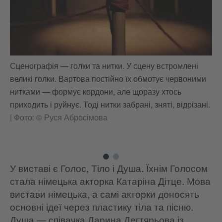
Сценографія — голки та нитки. У сцену встромлені
Да
великі голки. Вартова постійно їх обмотує червоними
ві
нитками — формує кордони, але щоразу хтось
Фо
приходить і руйнує. Тоді нитки забрані, зняті, відрізані.
|
Фото: © Руся Абросімова
У виставі є Голос, Тіло і Душа. Їхнім Голосом
стала німецька акторка Катаріна Дітце. Мова
вистави німецька, а самі акторки доносять
основні ідеї через пластику тіла та пісню.
Душа — співачка Дарина Дегтярьова із