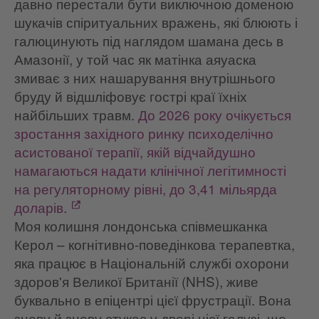
давно перестали бути виключною доменою
шукачів спіритуальних вражень, які блюють і
галюцинують під наглядом шамана десь в
Амазонії, у той час як матінка аяуаска
змиває з них нашарування внутрішнього
бруду й відшліфовує гострі краї їхніх
найбільших травм.
До 2026 року очікується
зростання західного ринку психоделічно
асистованої терапії, якій відчайдушно
намагаються надати клінічної легітимності
на регуляторному рівні, до 3,41 мільярда
доларів.
Моя колишня лондонська співмешканка
Керол – когнітивно-поведінкова терапевтка,
яка працює в Національній службі охорони
здоров'я Великої Британії (NHS), живе
буквально в епіцентрі цієї фрустрації. Вона
знову й знову стукає у двері цієї галузі, що