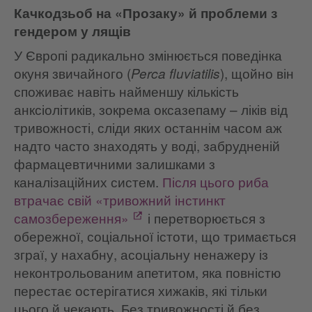
Качкодзьоб на «Прозаку» й проблеми з
гендером у лящів
У Європі радикально змінюється поведінка
окуня звичайного (
), щойно він
Perca fluviatilis
споживає навіть найменшу кількість
анксіолітиків, зокрема оксазепаму – ліків від
тривожності, сліди яких останнім часом аж
надто часто знаходять у воді, забрудненій
фармацевтичними залишками з
каналізаційних систем.
Після цього риба
втрачає свій «тривожний інстинкт
самозбереження»
і перетворюється з
обережної, соціальної істоти, що тримається
зграї, у нахабну, асоціальну ненажеру із
неконтрольованим апетитом, яка повністю
перестає остерігатися хижаків, які тільки
цього й чекають. Без тривожності й без