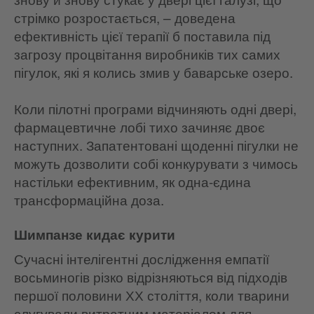
стрімко розростається, – доведена
ефективність цієї терапії б поставила під
загрозу процвітання виробників тих самих
пігулок, які я колись змив у баварське озеро.
Коли пілотні програми відчиняють одні двері,
фармацевтичне лобі тихо зачиняє двоє
наступних. Запатентовані щоденні пігулки не
можуть дозволити собі конкурувати з чимось
настільки ефективним, як одна-єдина
трансформаційна доза.
Шимпанзе кидає курити
Сучасні інтелігентні дослідження емпатії
восьминогів різко відрізняються від підходів
першої половини ХХ століття, коли тварини
слугували витратним матеріалом для