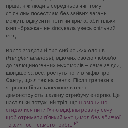
гірше, ніж люди в середньовіччі, тому
сп’янілим посестрам без зайвих вагань
можуть відкусити ноги чи крила, аби тільки
їхня «бражка» не зіпсувала увесь спільний
мед.
Варто згадати й про сибірських оленів
(
), відомих своєю любов’ю
Rangifer tarandus
до галюциногенних мухоморів – саме звідси,
швидше за все, ростуть ноги в міфів про
Санту, що літає на санях. Після трапези з
червоно-білих капелюшків олені
демонструють шалену стрибучу енергію. Це
настільки потужний тріп, що
шамани не
стидалися пити їхню відфільтровану сечу,
щоб отримати п’янкий мусцимол без вбивчої
токсичності самого гриба.