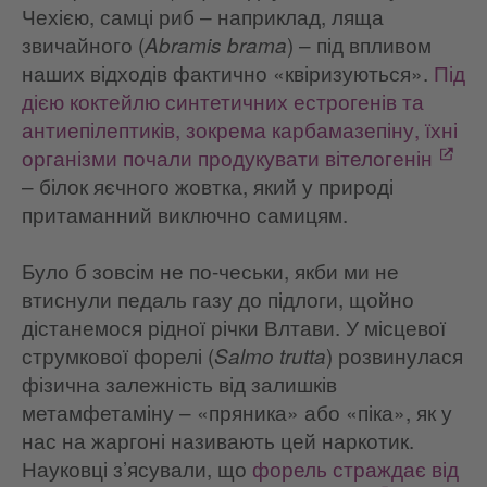
Чехією, самці риб – наприклад, ляща
звичайного (
) – під впливом
Abramis brama
наших відходів фактично «квіризуються».
Під
дією коктейлю синтетичних естрогенів та
антиепілептиків, зокрема карбамазепіну, їхні
організми почали продукувати вітелогенін
– білок яєчного жовтка, який у природі
притаманний виключно самицям.
Було б зовсім не по-чеськи, якби ми не
втиснули педаль газу до підлоги, щойно
дістанемося рідної річки Влтави. У місцевої
струмкової форелі (
) розвинулася
Salmo trutta
фізична залежність від залишків
метамфетаміну – «пряника» або «піка», як у
нас на жаргоні називають цей наркотик.
Науковці з’ясували, що
форель страждає від