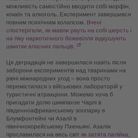
можливість самостійно вводити собі морфін,
кокаїн та алкоголь. Експеримент завершився
повним психічним колапсом.
Вчені
спостерігали, як мавпи рвуть на собі шерсть і
на піку наркотичного божевілля відкушують
шматки власних пальців.
Ця деградація не завершилася навіть після
заборони експериментів над тваринами на
рівні міжнародних угод – вона просто
перемістилася з військових лабораторій у
туристичні атракціони. Можемо хоча б
пригадати долю шимпанзе Чарлі в
південноафриканському зоопарку в
Блумфонтейні чи Азалії в
північнокорейському Пхеньяні. Азалія
прославилася на весь світ
як затята палійка,