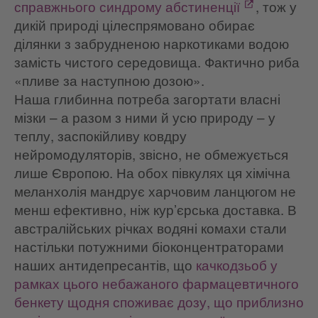
справжнього синдрому абстиненції
, тож у
дикій природі цілеспрямовано обирає
ділянки з забрудненою наркотиками водою
замість чистого середовища. Фактично риба
«пливе за наступною дозою».
Наша глибинна потреба загортати власні
мізки – а разом з ними й усю природу – у
теплу, заспокійливу ковдру
нейромодуляторів, звісно, не обмежується
лише Європою. На обох півкулях ця хімічна
меланхолія мандрує харчовим ланцюгом не
менш ефективно, ніж кур’єрська доставка. В
австралійських річках водяні комахи стали
настільки потужними біоконцентраторами
наших антидепресантів, що
качкодзьоб у
рамках цього небажаного фармацевтичного
бенкету щодня споживає дозу, що приблизно