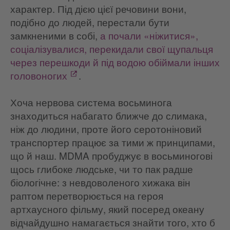
характер. Під дією цієї речовини вони,
подібно до людей, перестали бути
замкненими в собі,
а почали «ніжитися»,
соціалізувалися, перекидали свої щупальця
через перешкоди й під водою обіймали інших
головоногих
.
Хоча нервова система восьминога
знаходиться набагато ближче до слимака,
ніж до людини, проте його серотоніновий
транспортер працює за тими ж принципами,
що й наш. MDMA пробуджує в восьминогові
щось глибоке людське, чи то пак радше
біологічне: з невдоволеного хижака він
раптом перетворюється на героя
артхаусного фільму, який посеред океану
відчайдушно намагається знайти того, хто б