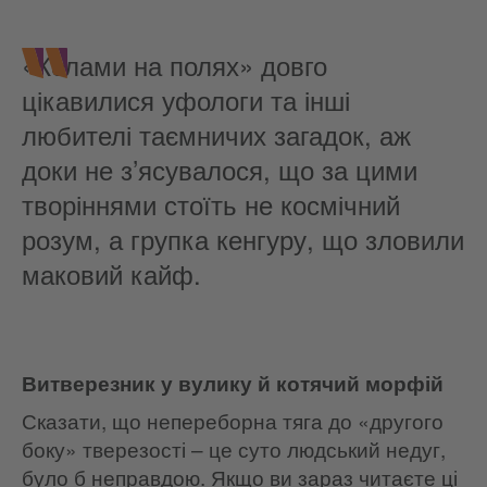
«Колами на полях» довго
цікавилися уфологи та інші
любителі таємничих загадок, аж
доки не з’ясувалося, що за цими
творіннями стоїть не космічний
розум, а групка кенгуру, що зловили
маковий кайф.
Витверезник у вулику й котячий морфій
Сказати, що непереборна тяга до «другого
боку» тверезості – це суто людський недуг,
було б неправдою. Якщо ви зараз читаєте ці