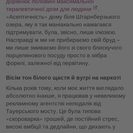
дорівнює половині максимальної
терапевтичної дози для людини
.
«Асептичність» дому біля Штарнберзького
озера, яку я так маніакально намагався
підтримувати, була, звісно, лише ілюзією.
Насправді ж ми не прибираємо свій бруд –
ми лише змиваємо його зі свого блискучого
порцелянового посуду просто в зябра
форелі, залежної від первітину.
Вісім тон білого щастя й вугрі на наркоті
Кілька років тому, коли моє життя виглядало
абсолютно інакше, я працював у невеликому
рекламному агентстві неподалік від
Тауерського мосту. Це була типова
«скороварка» грошей, де постійний стрес,
високі амбіції та дедлайни, що дихають у