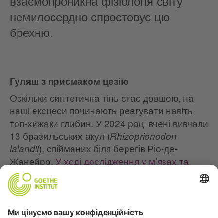
взаємопроникна фізіологія світу
немилосердно спростовує цю
брехню.
Гуляш з присмаком цезію
Оскільки синтетична тінь стає довшою, на
наші ексцеси починають реагувати навіть
топ-хижаки глибин. У 2024 році вчені вивчали
13 бразильських акул (
Rhizoprionodon
), спійманих біля берегів Ріо-де-
lalandii
Жанейро.
У ході дослідження у м’язах та
печінці всіх тринадцяти особин було
виявлено кокаїн у шаленій концентрації
,
що в сто разів перевищує будь-які досі
зафіксовані показники в інших морських