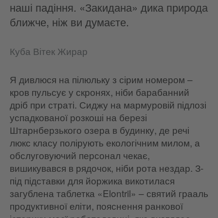
наші падіння. «Закидана» дика природа
ближче, ніж ви думаєте.
Куба Вітек Жирар
Я дивлюся на пілюльку з сірим номером –
кров пульсує у скронях, ніби барабанний
дріб при страті. Сиджу на мармуровій підлозі
успадкованої розкоші на березі
Штарнберзького озера в будинку, де речі
люкс класу полірують екологічним милом, а
обслуговуючий персонал чекає,
вишикувався в рядочок, ніби рота нездар. З-
під підставки для йоржика викотилася
загублена таблетка «Elontril» – святий грааль
продуктивної еліти, пояснення ранкової