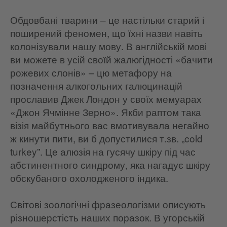
Обдовбані тварини – це настільки старий і
поширений феномен, що їхні назви навіть
колонізували нашу мову. В англійській мові
ви можете в усій своїй жалюгідності «бачити
рожевих слонів» – цю метафору на
позначення алкогольних галюцинацій
прославив Джек Лондон у своїх мемуарах
«Джон Ячмінне Зерно». Якби раптом така
візія майбутнього вас вмотивувала негайно
ж кинути пити, ви б допустилися т.зв. „cold
turkey”. Це алюзія на гусячу шкіру під час
абстинентного синдрому, яка нагадує шкіру
обскубаного охолодженого індика.
Світові зоологічні фразеологізми описують
різношерстість наших поразок. В угорській