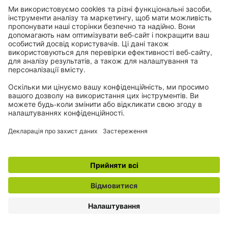
організмів.
І тут ми переходимо до жорстокого цинізму
сучасної геополітики. У 2025-2026 роках
американські прагнення продемонструвати
силу в Карибському морі й Тихоокеанському
кільці вилилися в операцію
Southern Spear
(«Південний спис» – американська військова
операція). Військові удари в цьому регіоні
зараз більше нагадують турнір із дартсу,
людські жертви рахуються ніби бали на
дошці – до лютого 2026 року було відомо про
щонайменше 133 потерпілих, проте
фізіологічні катастрофи, які лишаються під
морською поверхнею, ніхто собі в політичні
бали не зараховує.