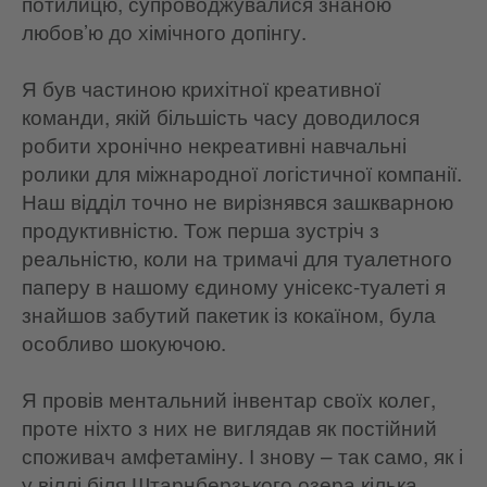
потилицю, супроводжувалися знаною
любов’ю до хімічного допінгу.
Я був частиною крихітної креативної
команди, якій більшість часу доводилося
робити хронічно некреативні навчальні
ролики для міжнародної логістичної компанії.
Наш відділ точно не вирізнявся зашкварною
продуктивністю. Тож перша зустріч з
реальністю, коли на тримачі для туалетного
паперу в нашому єдиному унісекс-туалеті я
знайшов забутий пакетик із кокаїном, була
особливо шокуючою.
Я провів ментальний інвентар своїх колег,
проте ніхто з них не виглядав як постійний
споживач амфетаміну. І знову – так само, як і
у віллі біля Штарнберзького озера кілька