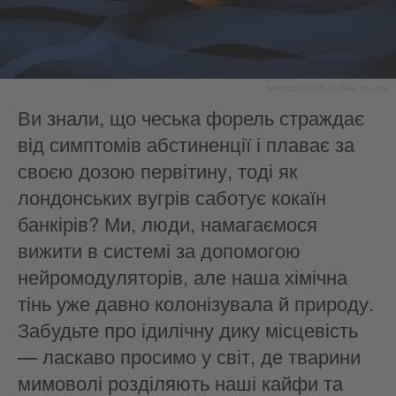
Ілюстрація: © Тетяна Костик
Ви знали, що чеська форель страждає
від симптомів абстиненції і плаває за
своєю дозою первітину, тоді як
лондонських вугрів саботує кокаїн
банкірів? Ми, люди, намагаємося
вижити в системі за допомогою
нейромодуляторів, але наша хімічна
тінь уже давно колонізувала й природу.
Забудьте про ідилічну дику місцевість
— ласкаво просимо у світ, де тварини
мимоволі розділяють наші кайфи та