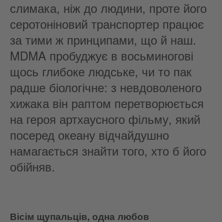
слимака, ніж до людини, проте його
серотоніновий транспортер працює
за тими ж принципами, що й наш.
MDMA пробуджує в восьминогові
щось глибоке людське, чи то пак
радше біологічне: з невдоволеного
хижака він раптом перетворюється
на героя артхаусного фільму, який
посеред океану відчайдушно
намагається знайти того, хто б його
обійняв.
Вісім щупальців, одна любов