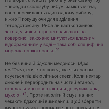
«передай скелезубу рибу»: замість м’яча,
вона перекидають один одному рибину,
ніжно її покушуючи для виділення
тетрадотоксину. Риба лишається живою,
зате дельфіни в трансі спливають на
поверхню і закохано милуються власним
відображенням у воді – така собі специфічна
морська наркотерапія.
Не без вини й бджоли медоносні (
Apis
), етикетна поведінка яких часом
mellifera
псується під дією літньої спеки. Коли нектар
скисне й перебродить на чистий етанол,
складальниці повертаються до вулика «під
мухою»
. Проте на злітній смузі на них
чекають бджолині викидайли. Щоб зберегти
імунітет вулика, ці комахи часто поводяться