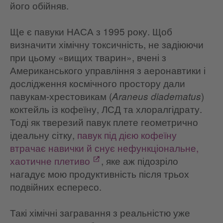
його обійняв.
Ще є павуки НАСА з 1995 року. Щоб
визначити хімічну токсичність, не задіюючи
при цьому «вищих тварин», вчені з
Американського управління з аеронавтики і
дослідження космічного простору дали
павукам-хрестовикам (
)
Araneus diadematus
коктейль із кофеїну, ЛСД та хлоралгідрату.
Тоді як тверезий павук плете геометрично
ідеальну сітку,
павук під дією кофеїну
втрачає навички й снує нефункціональне,
хаотичне плетиво
, яке аж підозріло
нагадує мою продуктивність після трьох
подвійних еспересо.
Такі хімічні загравання з реальністю уже