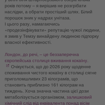
років потому – я вирішив не розгрібати
наслідки, а обрати простіший шлях. Білий
порошок зник у надрах унітаза.
І цього разу, намагаючись
«продезінфікувати» репутацію чужої людини,
я змив у Темзу винайдену людиною підпорку
власної ефективності.
Лондон, до речі, – це беззаперечна
європейська столиця вживання кокаїну.
Очікується, що до 2026 року щоденне
споживання чистого кокаїну в столиці сягне
приголомшливих 23 кілограмів, що
становить приблизно 161 кілограм на
тиждень. Хоча значна частина цієї дози
метаболізується організмом,
залишковий
хімічний слід від еквівалента понад вісім