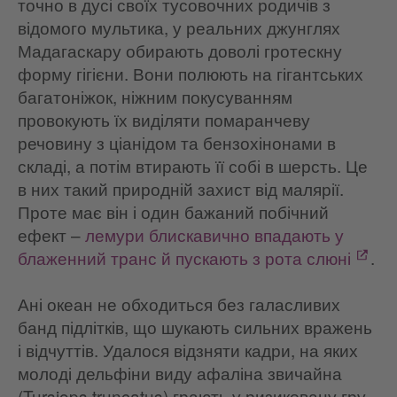
точно в дусі своїх тусовочних родичів з
відомого мультика, у реальних джунглях
Мадагаскару обирають доволі гротескну
форму гігієни. Вони полюють на гігантських
багатоніжок, ніжним покусуванням
провокують їх виділяти помаранчеву
речовину з ціанідом та бензохінонами в
складі, а потім втирають її собі в шерсть. Це
в них такий природній захист від малярії.
Проте має він і один бажаний побічний
ефект –
лемури блискавично впадають у
блаженний транс й пускають з рота слюні
.
Ані океан не обходиться без галасливих
банд підлітків, що шукають сильних вражень
і відчуттів. Удалося відзняти кадри, на яких
молоді дельфіни виду афаліна звичайна
(Tursiops truncatus) грають у ризиковану гру