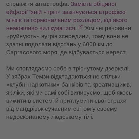
справжня катастрофа.
Замість обіцяної
ейфорії їхній «тріп» закінчується атрофією
м’язів та гормональним розладом, від якого
неможливо вилікуватися.
Хімічні речовини
«руйнують» вугрів зсередини, тому вони не
здатні подолати відстань у 6000 км до
Саргасового моря, де відбувається нерест.
Ми споглядаємо себе в тріснутому дзеркалі.
У зябрах Темзи відкладаються не стільки
«клубні наркотики» банкірів та креативщиків,
як ліки, які ми самі собі виписуємо, щоб якось
вижити в системі й притлумити свої страхи
від мандрівок сучасним світом у своєму
недосконалому людському тілі.