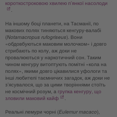
короткостроковою хвилею п’янкої насолоди
.
На іншому боці планети, на Тасманії, по
макових полях тиняються кенгуру-валабі
(
). Вони
Notamacropus rufogriseus
«обдовбуються маковим молочком» і довго
стрибають по колу, аж доки не
провалюються у наркотичний сон. Таким
чином кенгуру витоптують помітні «кола на
полях», якими довго цікавилися уфологи та
інші любителі таємничих загадок, аж доки не
з’ясувалося, що за цими творіннями стоїть
не космічний розум, а
групка кенгуру, що
зловили маковий кайф
.
Реальні лемури чорні (
),
Eulemur macaco