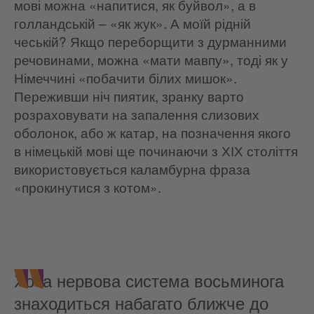
мові можна «напитися, як буйвол», а в
голландській – «як жук». А моїй рідній
чеській? Якщо переборщити з дурманними
речовинами, можна «мати мавпу», тоді як у
Німеччині «побачити білих мишок».
Переживши ніч пиятик, зранку варто
розраховувати на запалення слизових
оболонок, або ж катар, на позначення якого
в німецькій мові ще починаючи з ХІХ століття
використовується каламбурна фраза
«прокинутися з котом».
Хоча нервова система восьминога
знаходиться набагато ближче до