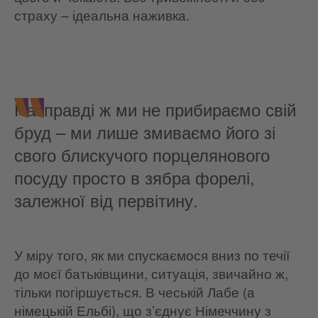
страху – ідеальна наживка.
Насправді ж ми не прибираємо свій
бруд – ми лише змиваємо його зі
свого блискучого порцелянового
посуду просто в зябра форелі,
залежної від первітину.
У міру того, як ми спускаємося вниз по течії
до моєї батьківщини, ситуація, звичайно ж,
тільки погіршується. В чеській Лабе (а
німецькій Ельбі), що з’єднує Німеччину з