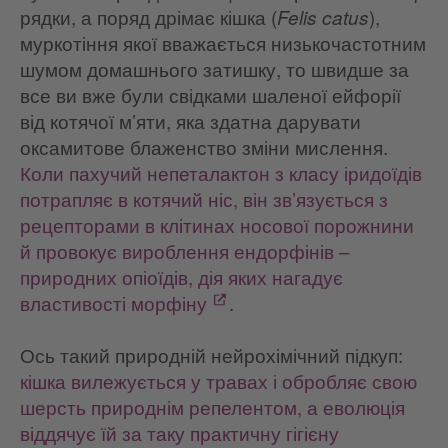
рядки, а поряд дрімає кішка (
),
Felis catus
муркотіння якої вважається низькочастотним
шумом домашнього затишку, то швидше за
все ви вже були свідками шаленої ейфорії
від котячої м’яти, яка здатна дарувати
оксамитове блаженство зміни мислення.
Коли пахучий непеталактон з класу іридоїдів
потрапляє в котячий ніс, він зв’язується з
рецепторами в клітинах носової порожнини
й провокує вироблення ендорфінів –
природних опіоїдів, дія яких нагадує
властивості морфіну
.
Ось такий природній нейрохімічний підкуп:
кішка вилежується у травах і обробляє свою
шерсть природнім репелентом, а еволюція
віддячує їй за таку практичну гігієну