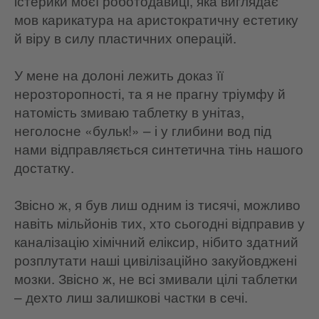
істерики моєї роботодавиці, яка виглядає
мов карикатура на аристократичну естетику
й віру в силу пластичних операцій.
У мене на долоні лежить доказ її
нерозторопності, та я не прагну тріумфу й
натомість змиваю таблетку в унітаз,
неголосне «бульк!» – і у глибини вод під
нами відправляється синтетична тінь нашого
достатку.
Звісно ж, я був лиш одним із тисячі, можливо
навіть мільйонів тих, хто сьогодні відправив у
каналізацію хімічний еліксир, нібито здатний
розплутати наші цивілізаційно закуйовджені
мозки. Звісно ж, не всі змивали цілі таблетки
– дехто лиш залишкові частки в сечі.