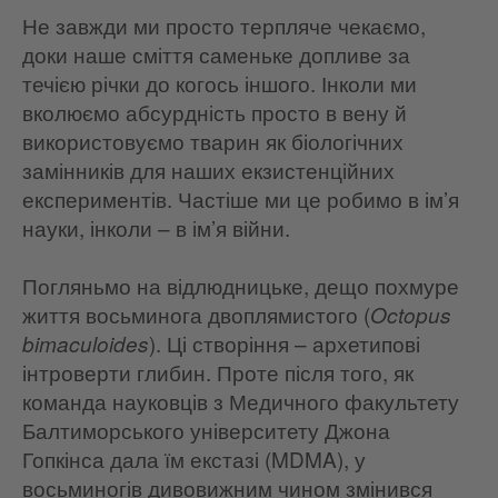
Не завжди ми просто терпляче чекаємо,
доки наше сміття саменьке допливе за
течією річки до когось іншого. Інколи ми
вколюємо абсурдність просто в вену й
використовуємо тварин як біологічних
замінників для наших екзистенційних
експериментів. Частіше ми це робимо в ім’я
науки, інколи – в ім’я війни.
Погляньмо на відлюдницьке, дещо похмуре
життя восьминога двоплямистого (
Octopus
). Ці створіння – архетипові
bimaculoides
інтроверти глибин. Проте після того, як
команда науковців з Медичного факультету
Балтиморського університету Джона
Гопкінса дала їм екстазі (MDMA), у
восьминогів дивовижним чином змінився