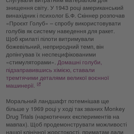
знищення світу. У 1943 році американський
винахідник і психолог Б.Ф. Скіннер розпочав
«Проєкт Голуб» – спробу використовувати
голубів як систему наведення для ракет.
Щоб крилаті пілоти витримували
божевільний, неприродний темп, він
допінгував їх неспецифікованими
«стимуляторами».
Домашні голуби,
підзаправившись хімією, ставали
тремтячими деталями великої воєнної
машинерії.
Моральний ландшафт потемнішав ще
більше у 1969 році у ході так званих Monkey
Drug Trials (наркотичних експериментів на
мавпах). Щоб продемонструвати можливості
нашої клінічної жорстокості, приматам дали