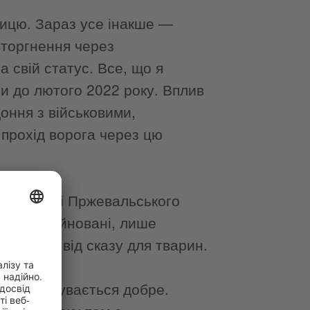
чницю. Зараз усе інакше —
вторгнення через
 свій статус. Все, що я
и до лютого 2022 року. Вплив
оння з військовими,
 прохід ворога через цю
 Зараз коні Пржевальського
мости зруйновані, лише
 вакцину від сказу для тварин.
людей почувається добре.