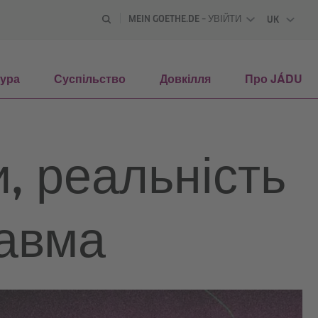
MEIN GOETHE.DE – УВІЙТИ
UK
УКРАЇНС
тура
Суспільство
Довкілля
Про JÁDU
, реальність
равма