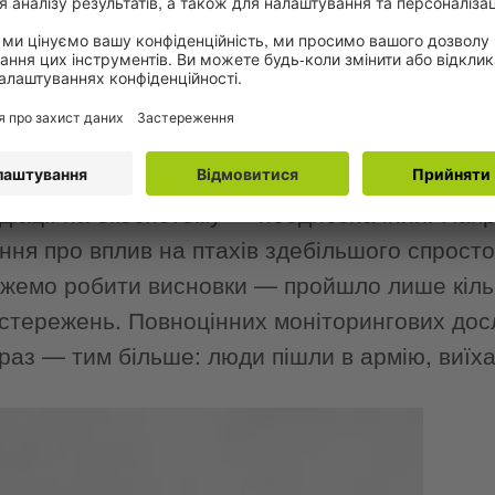
я повернулася до природного стану Полісся. 
ьський радіаційно-екологічний біосферний з
они відчуження — заповідні землі. Був навіть 
іж українським і білоруським заповідниками
 територія в Європі. Торік його перекрили.
діації на екосистему — неоднозначний. Напр
ння про вплив на птахів здебільшого спросто
жемо робити висновки — пройшло лише кільк
остережень. Повноцінних моніторингових дос
араз — тим більше: люди пішли в армію, виїх