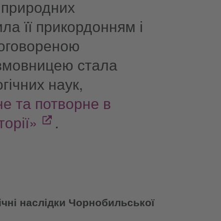
 природних
ла її прикордонням і
роговореною
змовницею стала
гічних наук,
е та потворне в
торії»
.
ічні наслідки Чорнобильської