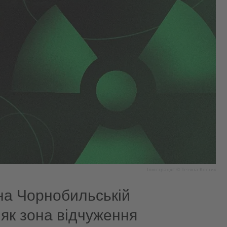
Ілюстрація: © Тетяна Костик
 на Чорнобильській
 як зона відчуження