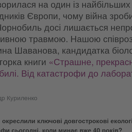
ворилася на один із найбільших
дників Європи, чому війна зроби
Чорнобиль досі лишається неп
тивною травмою. Нашою співро
на Шаванова, кандидатка біоло
торка книги
«Страшне, прекрасн
илі. Від катастрофи до лабора
др Куриленко
 окреслили ключові довгострокові еколог
фи сьогодні, коли минає вже 40 років?