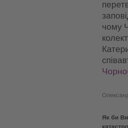
перет
запові
чому 
колек
Катери
співав
Чорноб
Олексан
Як би Ви
катастро