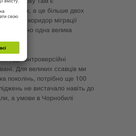
З 2016 року там є
аповідник, а це більше двох
спільний коридор міграції
 — фактично одна велика
иклад, контроверсійні
вані. Для великих ссавців ми
а поколінь, потрібно ще 100
ліджень не вистачало навіть до
али, а умови в Чорнобилі