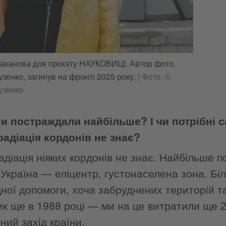
аванова для проєкту НАУКОВИЦІ. Автор фото,
узенко, загинув на фронті 2025 року.
|
Фото: ©
узенко
ни постраждали найбільше? І чи потрібні
адіація кордонів не знає?
радіація ніяких кордонів не знає. Найбільше 
. Україна — епіцентр, густонаселена зона. Б
ної допомоги, хоча забруднених територій т
ик ще в 1988 році — ми на це витратили ще 2
ний захід країни.