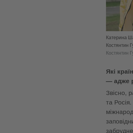
Катерина Ш
Костянтин Г
Костянтин Г
Які краї
— адже р
Звісно, 
та Росія
міжнарод
заповідн
забрудне