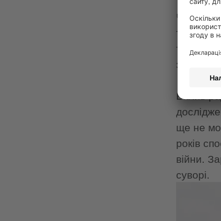
Територі
Чорнобил
третин з
тварин м
заповідна
Вплив ра
дослідже
ще не мо
років сп
війни. З
суворі.