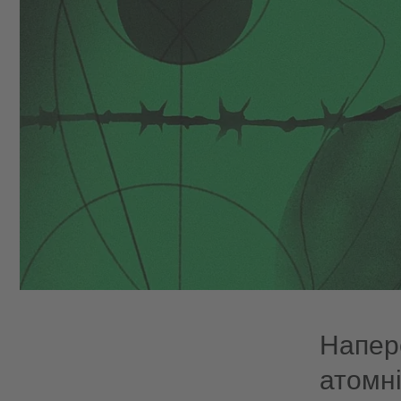
Напере
атомні