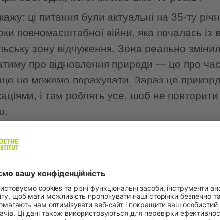
кажу: ці питання були актуальні на 35-ту рі
оки повномасштабної війни, яка почалась із 
ьську зону відчуження. Зона реально змінила
атиму про відновлення природи — це про час
 ще не можемо порахувати. Зараз це прикорд
аціями, і там роблять усе, щоб не повторити
ю.
ють: там же заповідник, там так гарно. Було!
ться на мінах. Науковці не можуть зайти — 
 Допомагають військові, які заодно розвозять
 головний висновок був такий: природа без 