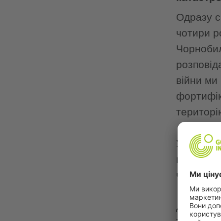
Одразу с
чотири р
Чорнобил
розповід
війни ми
фортифік
територі
Усі пита
підриваю
човнами.
До війни