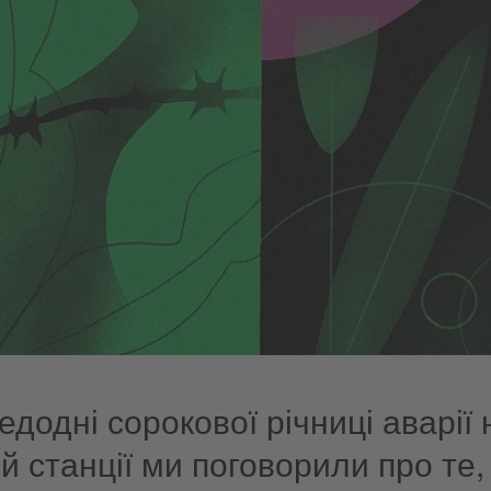
додні сорокової річниці аварії
й станції ми поговорили про те,