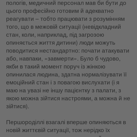
пологів, медичний персонал мав би бути до
цього професійно готовим й адекватно
реагувати – тобто працювати з розумінням
того, що в межовій ситуації (невідкладний
стан, коли, наприклад, під загрозою
опиняється життя дитини) люди можуть
поводитися нестандартно: почати атакувати
або, навпаки, «завмерти». Було б чудово,
якби в такий момент поруч із жінкою
опинилася людина, здатна нормалізувати її
емоційний стан і з повагою вислухати (і я
маю на увазі не іншу пацієнтку з палати, з
якою можна зійтися настроями, а можна й не
зійтися).
Першороділлі взагалі вперше опиняються в
новій життєвій ситуації, тож нерідко їх