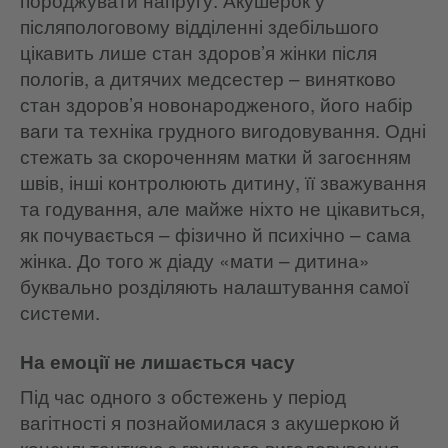
післяпологовому відділенні здебільшого
цікавить лише стан здоров’я жінки після
пологів, а дитячих медсестер – винятково
стан здоров’я новонародженого, його набір
ваги та техніка грудного вигодовування. Одні
стежать за скороченням матки й загоєнням
швів, інші контролюють дитину, її зважування
та годування, але майже ніхто не цікавиться,
як почувається – фізично й психічно – сама
жінка. До того ж діаду «мати – дитина»
буквально розділяють налаштування самої
системи.
На емоції не лишається часу
Під час одного з обстежень у період
вагітності я познайомилася з акушеркою й
консультанткою з грудного вигодовування