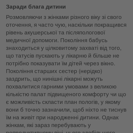
Заради блага дитини
Розмовляючи з жінками різного віку зі свого
оточення, я часто чую, наскільки покращився
рівень акушерської та післяпологової
медичної допомоги. Покоління бабусь
знаходиться у цілковитому захваті від того,
що татусів пускають у лікарню й більше не
потрібно показувати їм дітей через вікно.
Покоління старших сестер (нерідко)
заздрить, що нинішні лікарні можуть
похвалитися гарними умовами з великою
кількістю палат підвищеного комфорту чи що
є можливість скласти план пологів, у якому
вони б точно зазначили, щоб ніхто не тиснув
їм на живіт при народженні дитини. Однак
жінкам, які зараз перебувають у
репродуктивному віці, цього здебільшого