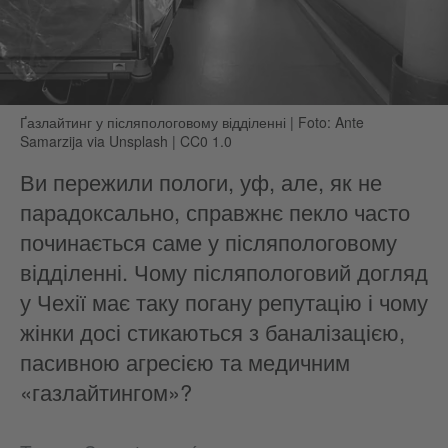
Ґазлайтинг у післяпологовому відділенні
|
Foto: Ante
Samarzija via Unsplash | CC0 1.0
Ви пережили пологи, уф, але, як не
парадоксально, справжнє пекло часто
починається саме у післяпологовому
відділенні. Чому післяпологовий догляд
у Чехії має таку погану репутацію і чому
жінки досі стикаються з баналізацією,
пасивною агресією та медичним
«газлайтингом»?