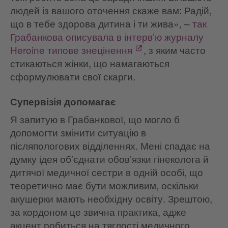
людей із вашого оточення скаже вам: Радій,
що в тебе здорова дитина і ти жива», –
так
Грабанкова описувала в інтерв’ю журналу
Heroine
типове знецінення
, з яким часто
стикаються жінки, що намагаються
сформулювати свої скарги.
Супервізія допомагає
Я запитую в Грабанкової, що могло б
допомогти змінити ситуацію в
післяпологових відділеннях. Мені спадає на
думку ідея об’єднати обов’язки гінеколога й
дитячої медичної сестри в одній особі, що
теоретично має бути можливим, оскільки
акушерки мають необхідну освіту. Зрештою,
за кордоном це звична практика, адже
акцент робиться на тяглості медичного