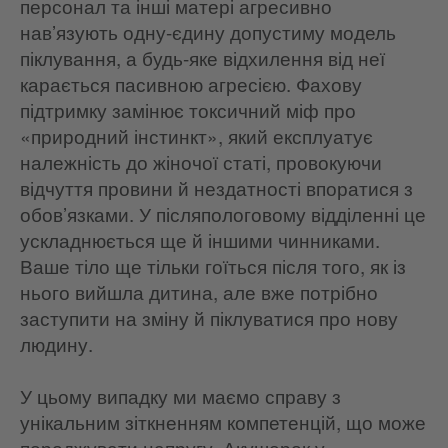
персонал та інші матері агресивно
нав’язують одну-єдину допустиму модель
піклування, а будь-яке відхилення від неї
карається пасивною агресією. Фахову
підтримку замінює токсичний міф про
«природний інстинкт», який експлуатує
належність до жіночої статі, провокуючи
відчуття провини й нездатності впоратися з
обов’язками. У післяпологовому відділенні це
ускладнюється ще й іншими чинниками.
Ваше тіло ще тільки гоїться після того, як із
нього вийшла дитина, але вже потрібно
заступити на зміну й піклуватися про нову
людину.
У цьому випадку ми маємо справу з
унікальним зіткненням компетенцій, що може
породжувати напругу. Акушерок у