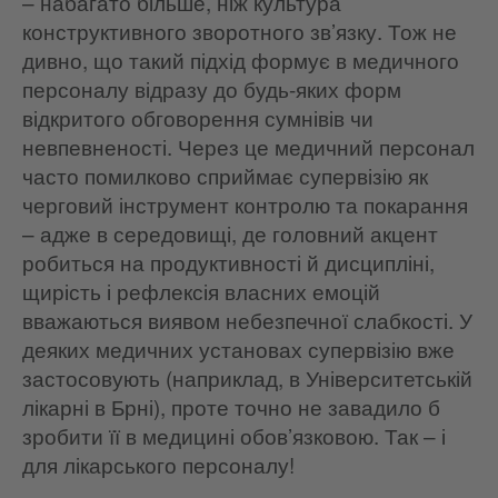
– набагато більше, ніж культура
конструктивного зворотного зв’язку. Тож не
дивно, що такий підхід формує в медичного
персоналу відразу до будь-яких форм
відкритого обговорення сумнівів чи
невпевненості. Через це медичний персонал
часто помилково сприймає супервізію як
черговий інструмент контролю та покарання
– адже в середовищі, де головний акцент
робиться на продуктивності й дисципліні,
щирість і рефлексія власних емоцій
вважаються виявом небезпечної слабкості. У
деяких медичних установах супервізію вже
застосовують (наприклад, в Університетській
лікарні в Брні), проте точно не завадило б
зробити її в медицині обов’язковою. Так – і
для лікарського персоналу!