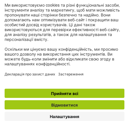
жінки в цей період – не менша
непрофесійність, ніж залишити
необробленою відкриту рану. Це
недотримання базової фізіологічної безпеки,
що рано чи пізно позначиться на здоров’ї
матері та дитини.
Коли я запитувала в чеських лікарнях, чи
мають вони власні інструкції щодо
спілкування з пацієнтами, виявилося, що
багато з них існують лише на папері, а
практика дуже кульгає. Чеські медичні
установи зберігають у теках чи в інтернеті
розроблені етичні кодекси медперсоналу та
кодекси прав пацієнтів і їхніх родичів, на
стінах висять «10 правил для комфорту
пацієнта», чимало працівників пройшли курс,
як спілкуватися з пацієнтами. Стандарти