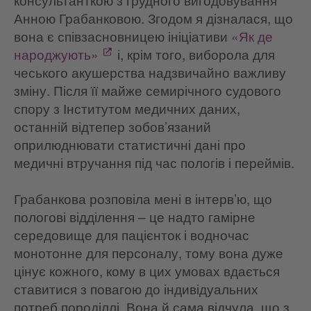
Анною Грабанковою. Згодом я дізналася, що
вона є співзасновницею ініціативи
«Як де
народжують»
і, крім того, виборола для
чеського акушерства надзвичайно важливу
зміну. Після її майже семирічного судового
спору з Інститутом медичних даних,
останній відтепер зобов’язаний
оприлюднювати статистичні дані про
медичні втручання під час пологів і переймів.
Грабанкова розповіла мені в інтерв’ю, що
пологові відділення – це надто гамірне
середовище для пацієнток і водночас
монотонне для персоналу, тому вона дуже
цінує кожного, кому в цих умовах вдається
ставитися з повагою до індивідуальних
потреб породіллі. Вона й сама відчула, що з