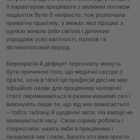
її характером працювати з великим потоком
пацієнток було б непросто, тож розпочала
приватну практику, у межах якої працює з
однією жінкою (або сім’єю) і дитиною
упродовж усієї вагітності, пологів і в
післяпологовий період.
Бюрократія й дефіцит персоналу можуть
бути причиною того, що медичні сестри (і
брати, хоча в Чехії ця професія досі не має
офіційної назви для працівника чоловічої
статі) перемикаються в режим економії сил і
виконують лише те, що від них вимагається
– тобто таблиці й щоденні звіти. На емоції не
залишається часу. Свою справу роблять і
стереотипи: навіть якби в працівника і
лишалися час і сили, багато хто вже просто