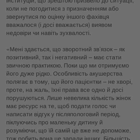
коли не погодитися з призначенням або
звернутися по оцінку іншого фахівця
вважалося (і досі вважається) виявом
недовіри чи навіть зухвалості.
«Мені здається, що зворотний зв’язок – як
позитивний, так і негативний – має стати
звичною практикою. Поки що ми отримуємо
його дуже рідко. Особливість акушерства
полягає в тому, що його пацієнтки – не хворі,
проте, на жаль, їхні права все одно й досі
порушуються. Лише невелика кількість жінок
має ресурс на те, щоб подати голос чи
написати відгук у післяпологовий період,
піклуючись про маленьку дитину й
розуміючи, що їй самій це вже не допоможе,
тож робить вона це заради інших. Більшість