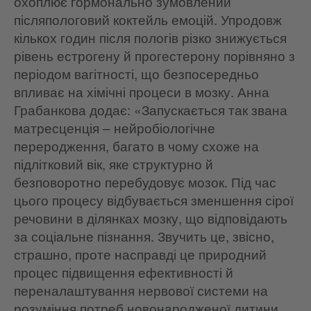
охоплює гормонально зумовлений
післяпологовий коктейль емоцій. Упродовж
кількох годин після пологів різко знижується
рівень естрогену й прогестерону порівняно з
періодом вагітності, що безпосередньо
впливає на хімічні процеси в мозку. Анна
Грабанкова додає: «Запускається так звана
матресценція – нейробіологічне
переродження, багато в чому схоже на
підлітковий вік, яке структурно й
безповоротно перебудовує мозок. Під час
цього процесу відбувається зменшення сірої
речовини в ділянках мозку, що відповідають
за соціальне пізнання. Звучить це, звісно,
страшно, проте насправді це природний
процес підвищення ефективності й
переналаштування нервової системи на
розуміння потреб новонародженої дитини.