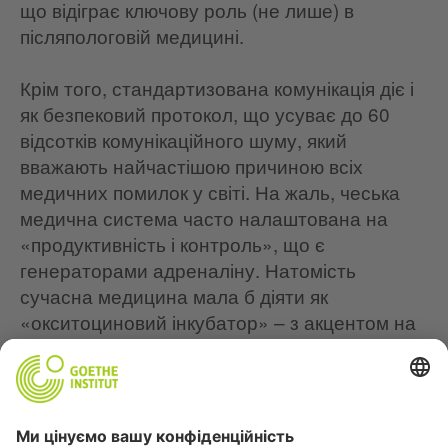
що відіграє ключову роль (не лише) в
післяпологовій медицині.
Крім того, стандартизована комунікація діє і
як безпековий протокол, що усуває до 60
відсотків комунікаційного шуму, який
вважають найчастішою причиною всіх
медичних помилок у світі. На жаль, чеська
медична система часто налаштована на
«продуктивність і контроль», що є
генераторами адреналіну. Натомість
сучасна медицина мала б діяти як
«окситоциновий інкубатор» – з акцентом на
спокій, тепло й відчуття безпеки, щоб
якомога швидше відновився гормональний
баланс, відповідальний за відновлення та
грудне вигодовування. Ігнорувати почуття