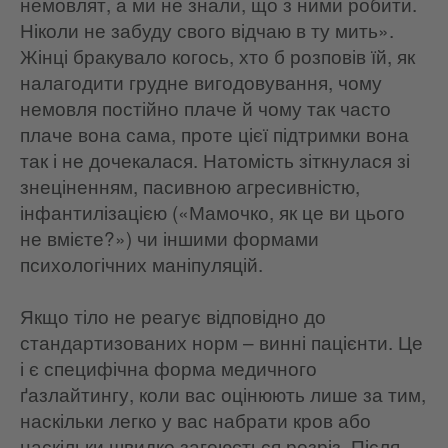
немовлят, а ми не знали, що з ними робити.
Ніколи не забуду свого відчаю в ту мить».
Жінці бракувало когось, хто б розповів їй, як
налагодити грудне вигодовування, чому
немовля постійно плаче й чому так часто
плаче вона сама, проте цієї підтримки вона
так і не дочекалася. Натомість зіткнулася зі
знеціненням, пасивною агресивністю,
інфантилізацією («Мамочко, як це ви цього
не вмієте?») чи іншими формами
психологічних маніпуляцій.
Якщо тіло не реагує відповідно до
стандартизованих норм – винні пацієнти. Це
і є специфічна форма медичного
ґазлайтингу, коли вас оцінюють лише за тим,
наскільки легко у вас набрати кров або
наскільки швидко загоюється розріз. Після