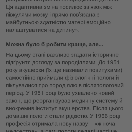
Ця адаптивна зміна посилює зв’язок між
півкулями мозку і прямо пов’язана з
майбутньою здатністю матері емоційно
налаштуватися на дитину».
Можна було б робити краще, але...
На цьому етапі важливо згадати історичне
підґрунтя догляду за породіллями. До 1951
року акушерки (їх ще називали повитухами)
самостійно приймали фізіологічні пологи й
піклувалися про породіллю в післяпологовий
період. У 1951 році було ухвалено новий
закон, що реорганізував медичну систему й
виокремив інститут акушерства. Після цього
домашні пологи стали рідкістю. У 1966 році
професія отримала нову назву – «жіноча
медсестра», а самі пологи дедалі частіше