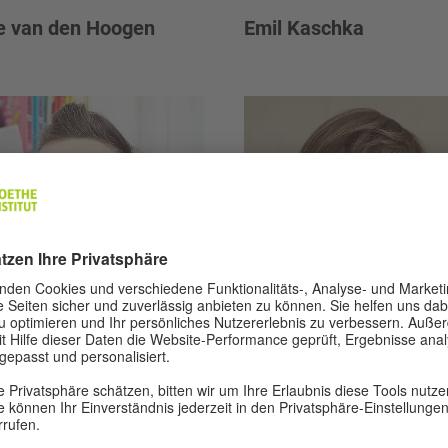
e van den Hoogen
Emil Kaschka
© Christiane Gundlach
© Sophi
ephine Mark
Eva von Redecker