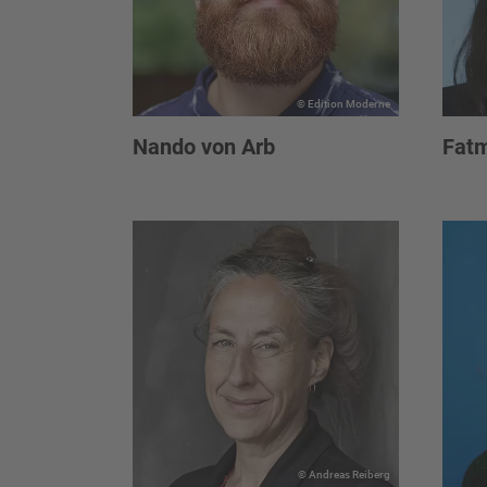
© Edition Moderne
Nando von Arb
Fat
© Andreas Reiberg