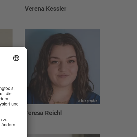
Verena Kessler
e Brand
© lolographie
Teresa Reichl