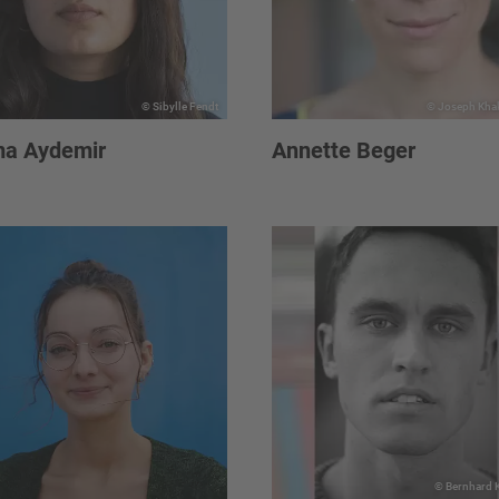
© Sibylle Fendt
© Joseph Kha
ma Aydemir
Annette Beger
© Bernhard K