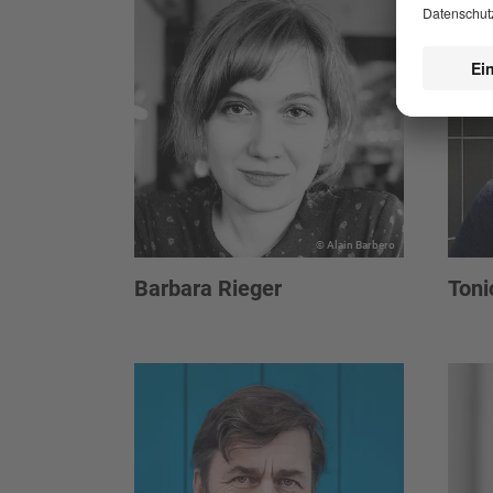
© Alain Barbero
Barbara Rieger
Toni