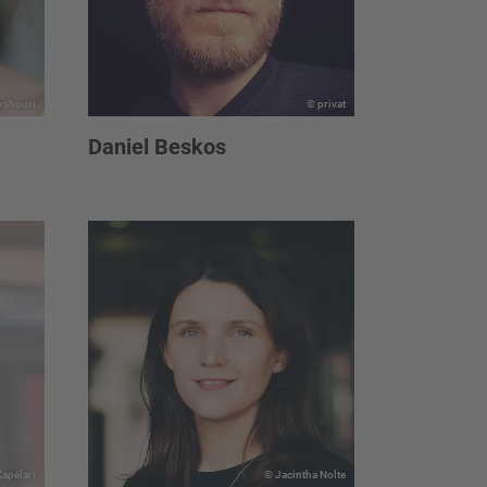
kshouri
© privat
Daniel Beskos
apelari
© Jacintha Nolte