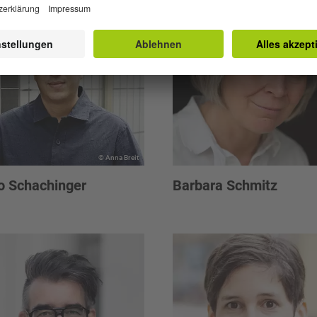
© Anna Breit
o Schachinger
Barbara Schmitz