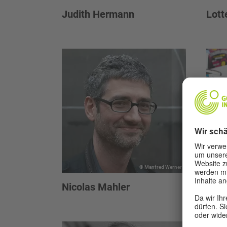
Judith Hermann
Lott
© Manfred Werner
Nicolas Mahler
Jos