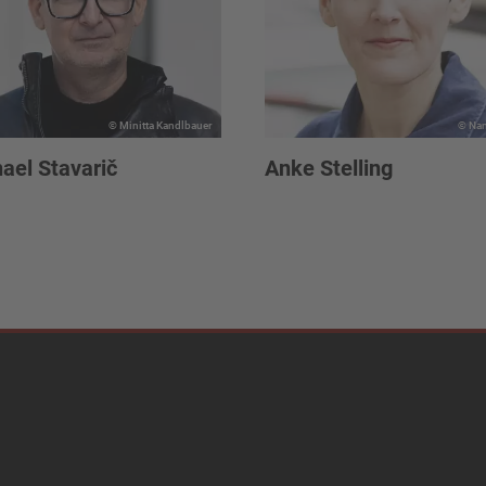
© Minitta Kandlbauer
© Nan
ael Stavarič
Anke Stelling