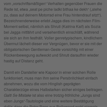
vom „vorschriftsmäßigen“ Verhalten gegenüber Frauen die
Rede ist, etwa „seat pe piche ladki bithaa ke dekh“ („siehe
zu, dass auf deinem Motorrad eine Frau hintendrauf sitzt“).
Bezeichnenderweise erlebt Jagga dies im nächsten Film-
Moment selbst, nämlich als Shruti (Katrina Kaif) als Sozia
bei Jagga mitfährt und versehentlich einschläft, während
sie sich an ihm festhält. Voller genretypischem, kindlichem
Übermut lächelt dieser vor Vergnügen, bevor er sie mit der
obligatorischen Gentleman-Geste vorsichtig mit einer
Rückenbewegung aufweckt und Shruti daraufhin wieder
hastig auf Distanz geht.
Damit ein Darsteller wie Kapoor in einer solchen Rolle
funktioniert, muss man ihm seine Persönlichkeit einfach
abnehmen, wozu die vom Hinglish geprägten
Charakterzüge eines Halbstarken sicher einiges beitragen.
Galti Se Mistake
ist also eine trotzig-fröhliche „Jungs sind
eben Jungs“-Tautologie und eine weitere Bestätigung
dafür, dass die Peter Pans aus Bollywood wohl niemals