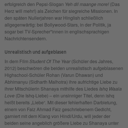
erfolgreich den Pepsi-Slogan
Yeh dil maange more!
(Das
Herz will mehr!) als Zeichen für siegreiche Missionen. In
den späten Nullerjahren war Hinglish schließlich
allgegenwärtig: bei Bollywood-Stars, in der Politik, ja
sogar bei TV-Sprecher*innen in englischsprachigen
Nachrichtensendern.
Unrealistisch und aufgeblasen
In dem Film
Student Of The Year
(Schüler des Jahres,
2012) beschwören die beiden unrealistisch aufgeblasenen
Highschool-Schüler Rohan (Varun Dhawan) und
Abhimanyu (Sidharth Malhotra) ihre aufrichtige Liebe zu
ihrer Mitschülerin Shanaya mithilfe des Liedes
Ishq Waala
Love
(Die Ishq-Liebe) – ein unsinniger Titel, denn ishq
heißt bereits „Liebe“. Mit dieser fehlerhaften Darbietung,
einem von Faiz Ahmad Faiz geschriebenem Gedicht,
garniert mit dem Klang von Hindi/Urdu, will jeder der
beiden seine angeblich größere Liebe zu Shanaya unter