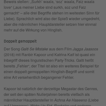
Beweis stellen: „Surkh’ waala, ‘soz’ waala, Faiz waala
love“ („aus meiner Liebe sind surkh, soz und Faiz
gemacht“ – alle drei Begriffe stehen im weitesten Sinn für
Liebe). Sprachlich wird also der Spieß wieder umgedreht,
aber die männlichen Hauptdarsteller setzen hier einmal
mehr auf die Wirkung von Hinglish.
Doppelt gemoppelt
Der Song
Galti Se Mistake
aus dem Film
Jagga Jaasoos
(2018) mit Ranbir Kapoor und Katrina Kaif ist quasi ein
Inbegriff dieses linguistischen Party-Tricks. Galti heißt
bereits „Fehler“, der Titel ist also ein weiteres Beispiel für
einen doppelt gemoppelten Hinglish-Begriff und somit
eine Art versehentlich begangener Fehler.
Kapoor ist natürlich der derzeitige Megastar des Genres,
der seit den späten Nullerjahren bereits vielfach als
männlicher Hauptdarsteller in
Achna Ae Haseeno
(Liebe
auf Umwegen),
Wake Up Sid
,
Rockstar
und anderen