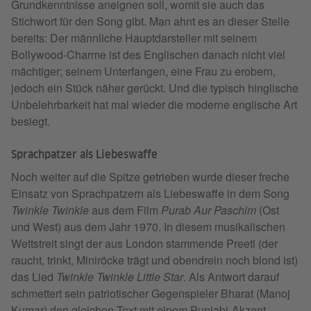
Grundkenntnisse aneignen soll, womit sie auch das
Stichwort für den Song gibt. Man ahnt es an dieser Stelle
bereits: Der männliche Hauptdarsteller mit seinem
Bollywood-Charme ist des Englischen danach nicht viel
mächtiger; seinem Unterfangen, eine Frau zu erobern,
jedoch ein Stück näher gerückt. Und die typisch hinglische
Unbelehrbarkeit hat mal wieder die moderne englische Art
besiegt.
Sprachpatzer als Liebeswaffe
Noch weiter auf die Spitze getrieben wurde dieser freche
Einsatz von Sprachpatzern als Liebeswaffe in dem Song
Twinkle Twinkle
aus dem Film
Purab Aur Paschim
(Ost
und West) aus dem Jahr 1970. In diesem musikalischen
Wettstreit singt der aus London stammende Preeti (der
raucht, trinkt, Miniröcke trägt und obendrein noch blond ist)
das Lied
Twinkle Twinkle Little Star
. Als Antwort darauf
schmettert sein patriotischer Gegenspieler Bharat (Manoj
Kumar) den gleichen Text mit einem Punjabi-Akzent,