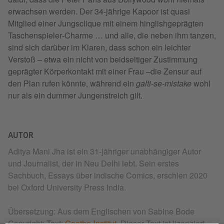
erwachsen werden. Der 34‑jährige Kapoor ist quasi
Mitglied einer Jungsclique mit einem hinglishgeprägten
Taschenspieler‑Charme … und alle, die neben ihm tanzen,
sind sich darüber im Klaren, dass schon ein leichter
Verstoß – etwa ein nicht von beidseitiger Zustimmung
geprägter Körperkontakt mit einer Frau –die Zensur auf
den Plan rufen könnte, während ein
galti-se-mistake
wohl
nur als ein dummer Jungenstreich gilt.
AUTOR
Aditya Mani Jha ist ein 31-jähriger unabhängiger Autor
und Journalist, der in Neu Delhi lebt. Sein erstes
Sachbuch, Essays über indische Comics, erschien 2020
bei Oxford University Press India.
Übersetzung: Aus dem Englischen von Sabine Bode
Copyright: Text:
Goethe-Institut
. Dieser Text ist lizenziert