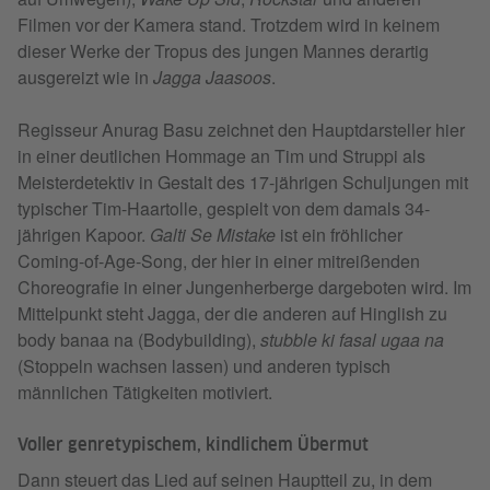
Filmen vor der Kamera stand. Trotzdem wird in keinem
dieser Werke der Tropus des jungen Mannes derartig
ausgereizt wie in
Jagga Jaasoos
.
Regisseur Anurag Basu zeichnet den Hauptdarsteller hier
in einer deutlichen Hommage an Tim und Struppi als
Meisterdetektiv in Gestalt des 17-jährigen Schuljungen mit
typischer Tim-Haartolle, gespielt von dem damals 34-
jährigen Kapoor.
Galti Se Mistake
ist ein fröhlicher
Coming-of-Age-Song, der hier in einer mitreißenden
Choreografie in einer Jungenherberge dargeboten wird. Im
Mittelpunkt steht Jagga, der die anderen auf Hinglish zu
body banaa na (Bodybuilding),
stubble ki fasal ugaa na
(Stoppeln wachsen lassen) und anderen typisch
männlichen Tätigkeiten motiviert.
Voller genretypischem, kindlichem Übermut
Dann steuert das Lied auf seinen Hauptteil zu, in dem