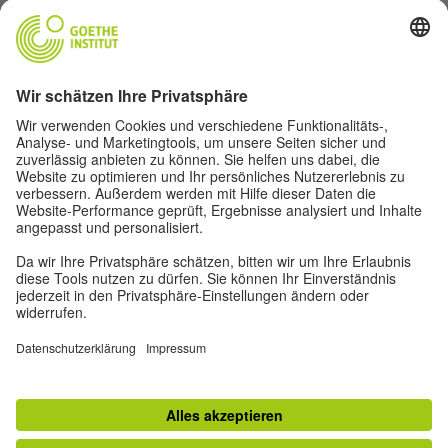
unter einer
Creative Commons Namensnennung –
Weitergabe unter gleichen Bedingungen 3.0 Deutschland
Lizenz.
Dezember 2020
DAS KÖNNTE EUCH AUCH GEFALLEN
Ein Systemfehler ist aufgetreten. Versuchen Sie es später
noch mal.
Impressum
Privatsphäre-Einstellungen
Datenschutz
Nutzungsbedingungen