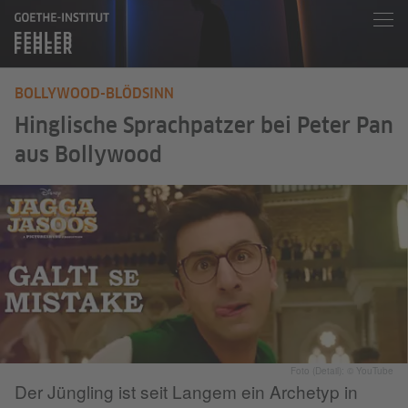
BOLLYWOOD-BLÖDSINN
Hinglische Sprachpatzer bei Peter Pan
aus Bollywood
Foto (Detail): © YouTube
Der Jüngling ist seit Langem ein Archetyp in