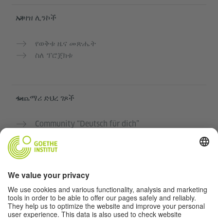
አገዛዝ ሊንኮች
የወቅቱ ዜና መጽሔት
ስለ ፕሮጀክቱ
ተጨማሪ ድህረ ገጾች
Community “Deutsch für dich”
የጀርመን ቋንቋን ነፃ ማስተላለፍ
የGoethe-Institut የጀርመን ቋንቋ ክፍሎች
የአስተማማኝ መድረክ „Deutschstunde“
ግላዊነት እና አንዳች እንቅስቃሴ የለሽ መዳረሻ