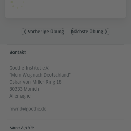
Vorherige Übung
Nächste Übung
Service- und Informationsbereich
Kontakt
Goethe-Institut e.V.
"Mein Weg nach Deutschland"
Oskar-von-Miller-Ring 18
80333 Munich
Allemagne
mwnd@goethe.de
አገዛዝ ሊንኮች