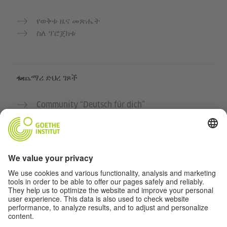
የወቅቱ ዜና መጽሔት
ስለ ፕሮጀክቱ
ተጨማሪ ድህረ ገጾች
Community “Deutsch für dich”
የጀርመን ቋንቋን ነፃ ማስተላለፍ
የGoethe-Institut የጀርመን ቋንቋ ክፍሎች
የአስተማማኝ መድረክ „Deutschstunde“
ግላዊነት እና አንዳች እንቅስቃሴ የለሽ መዳረሻ
የግላዊነት ቅንብሮች
አንዳች እንቅስቃሴ የለሽ መዳረሻ