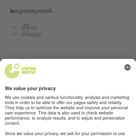
តំណភ្ជាប់មានប្រយោជន៍
ព្រឹត្តិបត្រ
អំពីគម្រោង
គេហទំព័របន្ថែម
Community “Deutsch für dich”
អនុវត្តភាសាអាល្លឺម៉ង់ដោយឥតគិតថ្លៃ
វគ្គសិក្សាភាសាអាល្លឺម៉ង់របស់ Goethe-Institut
បណ្តាញសម្រាប់គ្រូបង្រៀន "Deutschstunde"
ភាពឯកជន និងការចូលដំណើរការដោយគ្មានឧបសគ្គ