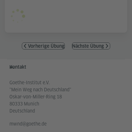
Vorherige Übung
Nächste Übung
Service- und Informationsbereich
Kontakt
Goethe-Institut e.V.
"Mein Weg nach Deutschland"
Oskar-von-Miller-Ring 18
80333 Munich
Deutschland
mwnd@goethe.de