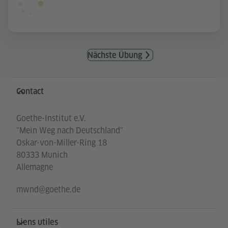
Nächste Übung
Service- und Informationsbereich
Contact
Goethe-Institut e.V.
"Mein Weg nach Deutschland"
Oskar-von-Miller-Ring 18
80333 Munich
Allemagne
mwnd@goethe.de
Liens utiles