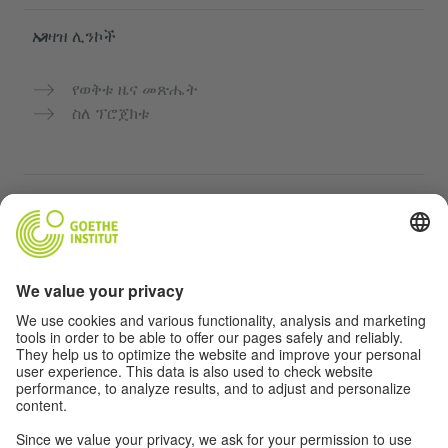
አገዛዝ ሊንኮች
የወቅቱ ዜና መጽሔት
ስለ ፕሮጀክቱ
ተጨማሪ ድህረ ገጾች
Community “Deutsch für dich”
የጀርመን ቋንቋን ነፃ ማስተላለፍ
የGoethe-Institut የጀርመን ቋንቋ ክፍሎች
የአስተማማኝ መድረክ „Deutschstunde“
ግላዊነት እና አንዳች እንቅስቃሴ የለሽ መዳረሻ