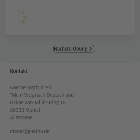
Nächste Übung
Service- und Informationsbereich
Kontakt
Goethe-Institut e.V.
"Mein Weg nach Deutschland"
Oskar-von-Miller-Ring 18
80333 Munich
Allemagne
mwnd@goethe.de