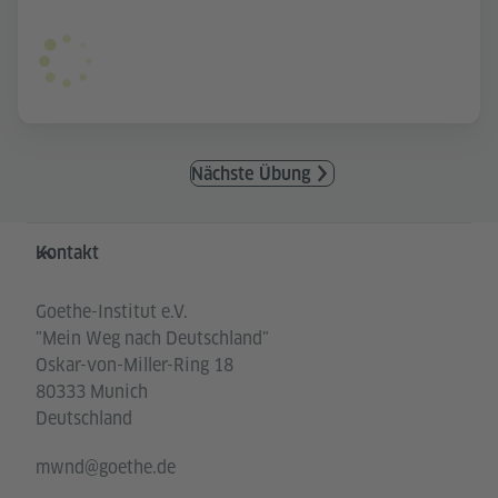
Nächste Übung
Service- und Informationsbereich
Kontakt
Goethe-Institut e.V.
"Mein Weg nach Deutschland"
Oskar-von-Miller-Ring 18
80333 Munich
Deutschland
mwnd@goethe.de