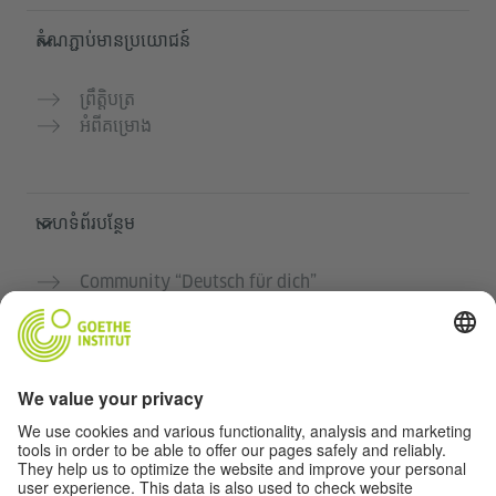
តំណភ្ជាប់មានប្រយោជន៍
ព្រឹត្តិបត្រ
អំពីគម្រោង
គេហទំព័របន្ថែម
Community “Deutsch für dich”
អនុវត្តភាសាអាល្លឺម៉ង់ដោយឥតគិតថ្លៃ
វគ្គសិក្សាភាសាអាល្លឺម៉ង់របស់ Goethe-Institut
បណ្តាញសម្រាប់គ្រូបង្រៀន "Deutschstunde"
ភាពឯកជន និងការចូលដំណើរការដោយគ្មានឧបសគ្គ