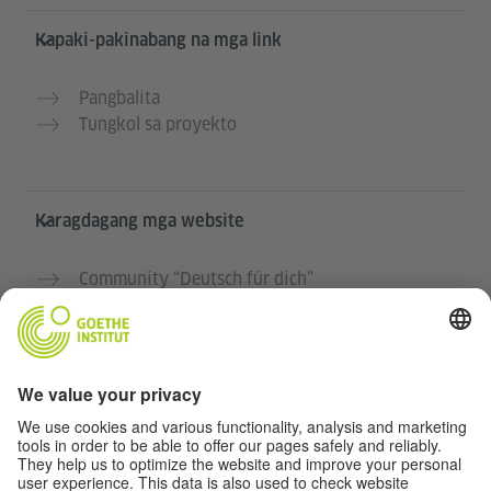
Kapaki-pakinabang na mga link
Pangbalita
Tungkol sa proyekto
Karagdagang mga website
Community “Deutsch für dich”
Magpraktis ng German nang libre
Mga kursong Aleman ng Goethe-Institut
Portal para sa mga guro “Deutschstunde”
Pribasiya at Pag-accessibilidad