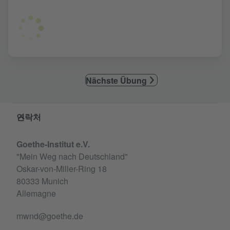
Nächste Übung
Service- und Informationsbereich
연락처
Goethe-Institut e.V.
"Mein Weg nach Deutschland"
Oskar-von-Miller-Ring 18
80333 Munich
Allemagne
mwnd@goethe.de