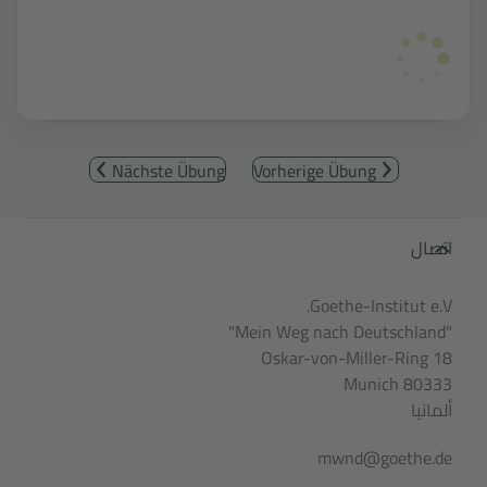
Nächste Übung
Vorherige Übung
Service- und Informationsbereic
اتصال
Goethe-Institut e.V.
"Mein Weg nach Deutschland"
Oskar-von-Miller-Ring 18
80333 Munich
ألمانيا
mwnd@goethe.de