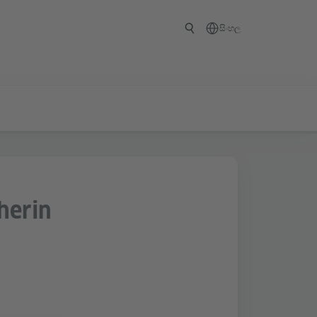
සිංහල
herin