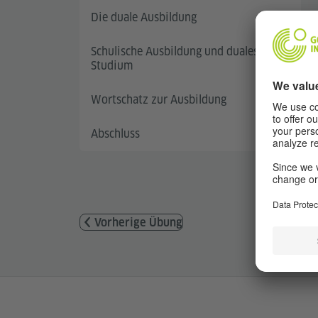
Die duale Ausbildung
Schulische Ausbildung und duales
Studium
Wortschatz zur Ausbildung
Abschluss
Vorherige Übung