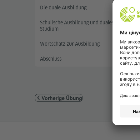
Die duale Ausbildung
Schulische Ausbildung und duales
Studium
Wortschatz zur Ausbildung
Abschluss
Vorherige Übung