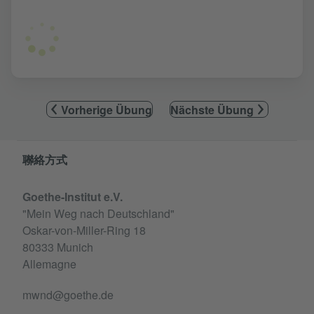
Vorherige Übung
Nächste Übung
Information and services
聯絡方式
Goethe-Institut e.V.
"Mein Weg nach Deutschland"
Oskar-von-Miller-Ring 18
80333 Munich
Allemagne
mwnd@goethe.de