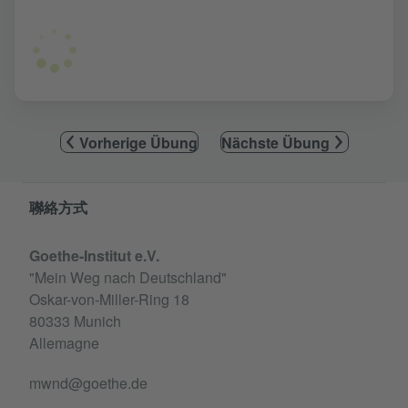
Vorherige Übung
Nächste Übung
Information and services
聯絡方式
Goethe-Institut e.V.
"Mein Weg nach Deutschland"
Oskar-von-Miller-Ring 18
80333 Munich
Allemagne
mwnd@goethe.de