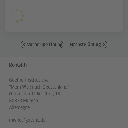
Vorherige Übung
Nächste Übung
Service- und Informationsbereich
Kontakti
Goethe-Institut e.V.
"Mein Weg nach Deutschland"
Oskar-von-Miller-Ring 18
80333 Munich
Allemagne
mwnd@goethe.de