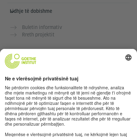
Lidhje të dobishme
Buletin informativ
Rreth projektit
Faqe të tjera interneti
Komuniteti “Gjermanisht për ty”
Ushtro gjermanisht falas
Kurse gjermanisht të Goethe-Institutit
Portali për mësuesit „Deutschstunde“
Privatësia dhe Qasja pa pengesa