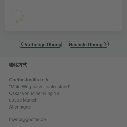
Vorherige Übung
Nächste Übung
Information and services
聯絡方式
Goethe-Institut e.V.
"Mein Weg nach Deutschland"
Oskar-von-Miller-Ring 18
80333 Munich
Allemagne
mwnd@goethe.de