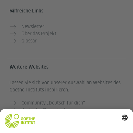
Hilfreiche Links
Newsletter
Über das Projekt
Glossar
Weitere Websites
Lassen Sie sich von unserer Auswahl an Websites des
Goethe-Instituts inspirieren:
Community „Deutsch für dich“
Kostenlos Deutsch üben
Deutschkurse des Goethe-Instituts
Lehrkräfteportal „Deutschstunde“