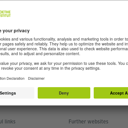
l links
Further websites