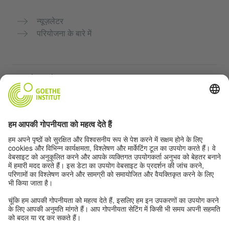
न्यूज़लेटर
परियोजना के बारे में
अन्य वेबसाइटें
Community “Deutsch für dich”
जर्मन भाषा का अभ्यास मुफ्त में करें
गोएथे संस्थान के जर्मन पाठ्यक्रम
शिक्षक पोर्टल "Deutschstunde"
गोपनीयता और सुगम्यता
गोपनीयता सेटिंग्स
सुगम्यता