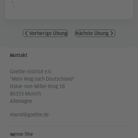
Vorherige Übung
Nächste Übung
Service- und Informationsbereich
Kontakt
Goethe-Institut e.V.
"Mein Weg nach Deutschland"
Oskar-von-Miller-Ring 18
80333 Munich
Allemagne
mwnd@goethe.de
सहायक लिंक