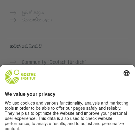
පුවත් පත්‍රය
ව්‍යාපෘතිය ගැන
තවත් වෙබ්අඩවි
Community “Deutsch für dich”
ජර්මන් භාෂාව නොමිලේ පුහුණු කරන්න
ගෝතේ ආයතනයේ ජර්මන් භාෂා පාඨමාලා
ගුරුවරුන් සඳහා පෝර්ටලය "Deutschstunde"
රහස්‍යතා සහ ප්‍රවේශය
රහස්‍යතා සැකසුම්
බාධාවන් රහිත ප්‍රවේශය