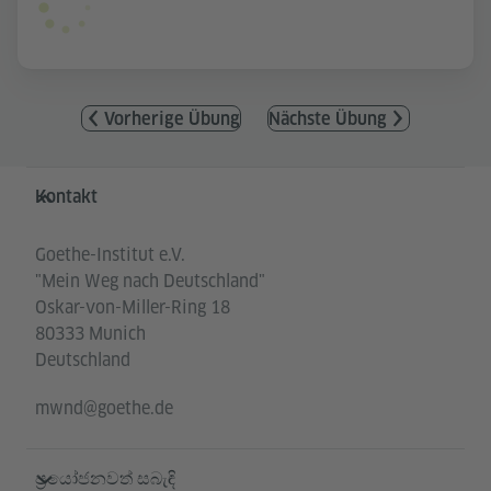
Vorherige Übung
Nächste Übung
Service- und Informationsbereich
Kontakt
Goethe-Institut e.V.
"Mein Weg nach Deutschland"
Oskar-von-Miller-Ring 18
80333 Munich
Deutschland
mwnd@goethe.de
ප්‍රයෝජනවත් සබැඳි