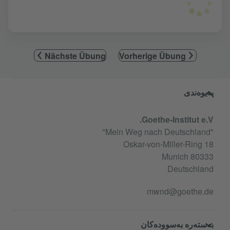
Nächste Übung
Vorherige Übung
Service- und Informationsbereic
پەیوەندی
Goethe-Institut e.V.
"Mein Weg nach Deutschland"
Oskar-von-Miller-Ring 18
80333 Munich
Deutschland
mwnd@goethe.de
بەستەرە بەسوودەکان