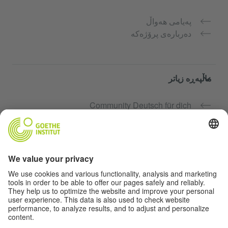
پەیامی هەواڵ
دەربارەی پرۆژەکە
ماڵپەڕە زیاتر
Community Deutsch für dich
فێرکاری زمانی ئەڵمانی بە بەخۆرایی
کۆرسەکانی زمانی ئەڵمانیی Goethe-Institut
پۆرتاڵی مامۆستا "Deutschstunde"
تایبەتمەندی و دەستگەیشتن بە ئاسان
ڕێکخستی پارێزگاری زانیاری نهێنی
دەستگەیشتن بە ئاسان