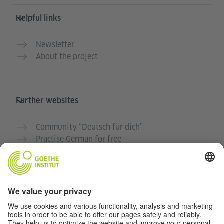
Helpful links
Newsletter
About the project
Further websites
Community “Deutsch für dich”
Practise German for free
German courses at the Goethe-Institut
Teacher portal “Deutschstunde”
Privacy and Accessibility