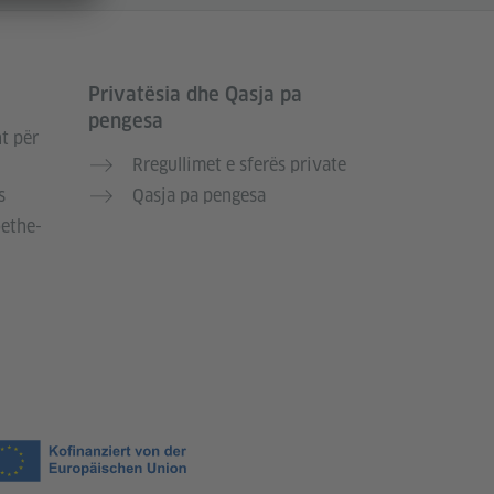
Privatësia dhe Qasja pa
pengesa
t për
Rregullimet e sferës private
s
Qasja pa pengesa
oethe-