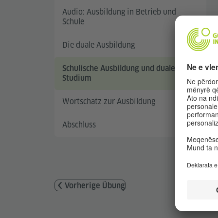
Audio: Ausbildung in Betrieb und
Schule
Die duale Ausbildung
Schulische Ausbildung und duales
Studium
Wortschatz zur Ausbildung
Abschluss
Vorherige Übung