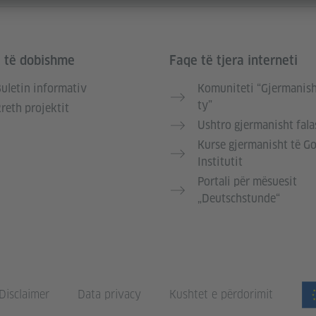
e të dobishme
Faqe të tjera interneti
uletin informativ
Komuniteti “Gjermanish
ty”
reth projektit
Ushtro gjermanisht fala
Kurse gjermanisht të G
Institutit
Portali për mësuesit
„Deutschstunde“
Disclaimer
Data privacy
Kushtet e përdorimit