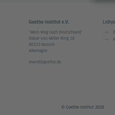
Goethe-Institut e.V.
Lidhj
Service- und Informationsbereich
"Mein Weg nach Deutschland"
B
Oskar-von-Miller-Ring 18
R
80333 Munich
Allemagne
mwnd@goethe.de
© Goethe-Institut 2026