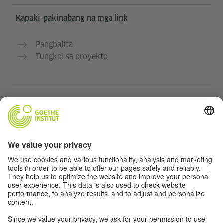
Kapaki-pakinabang na mga link
Pangbalita
Tungkol sa proyekto
Karagdagang mga website
Community “Deutsch für dich”
Magpraktis ng German nang libre
Mga kursong Aleman ng Goethe-Institut
Portal para sa mga guro “Deutschstunde”
Pribasiya at Pag-accessibilidad