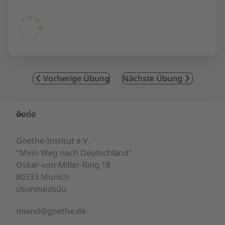
Vorherige Übung
Nächste Übung
Service- und Informationsbereich
ติดต่อ
Goethe-Institut e.V.
"Mein Weg nach Deutschland"
Oskar-von-Miller-Ring 18
80333 Munich
ประเทศเยอรมัน
mwnd@goethe.de