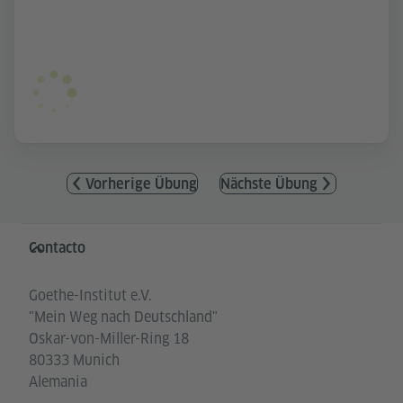
Vorherige Übung
Nächste Übung
Service- und Informationsbereich
Contacto
Goethe-Institut e.V.
"Mein Weg nach Deutschland"
Oskar-von-Miller-Ring 18
80333 Munich
Alemania