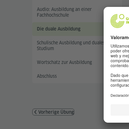
Audio: Ausbildung an einer
Fachhochschule
Die duale Ausbildung
Schulische Ausbildung und duales
Studium
Wortschatz zur Ausbildung
Abschluss
Vorherige Übung