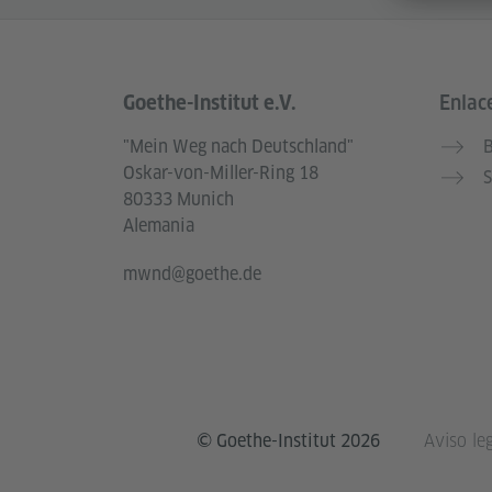
Goethe-Institut e.V.
Enlace
Service- und Informationsbereich
"Mein Weg nach Deutschland"
B
Oskar-von-Miller-Ring 18
S
80333 Munich
Alemania
mwnd@goethe.de
© Goethe-Institut 2026
Aviso leg