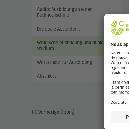
Audio: Ausbildung an einer
Fachhochschule
Die duale Ausbildung
Schulische Ausbildung und duales
Studium
Wortschatz zur Ausbildung
Abschluss
Vorherige Übung