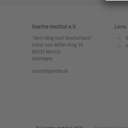
Goethe-Institut e.V.
Liens 
Service- und Informationsbereich
"Mein Weg nach Deutschland"
B
Oskar-von-Miller-Ring 18
À
80333 Munich
Allemagne
mwnd@goethe.de