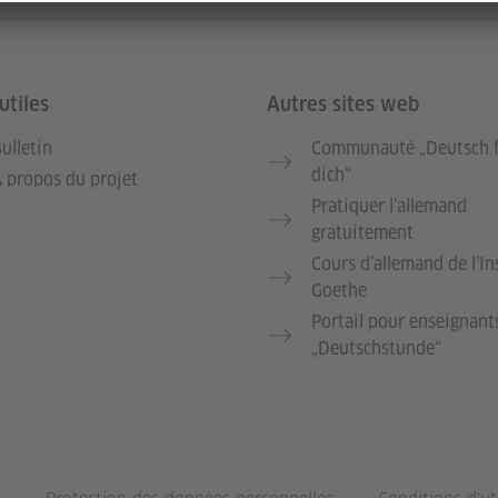
utiles
Autres sites web
ulletin
Communauté „Deutsch 
dich“
 propos du projet
Pratiquer l’allemand
gratuitement
Cours d’allemand de l’In
Goethe
Portail pour enseignant
„Deutschstunde“