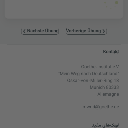
Nächste Übung
Vorherige Übung
Service- und Informationsbereic
Kontakt
Goethe-Institut e.V.
"Mein Weg nach Deutschland"
Oskar-von-Miller-Ring 18
80333 Munich
Allemagne
mwnd@goethe.de
لینک‌های مفید