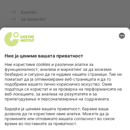
Билтен
за проектот
Дополнителни веб-страници
Заедница „Германски јазик за тебе"
Вежбајте германски бесплатно
Курсеви по германски јазик на Goethe-Institut
Портал за наставници „Deutschstunde“
Приватност и пристапност
Поставки за приватност
Пристапност