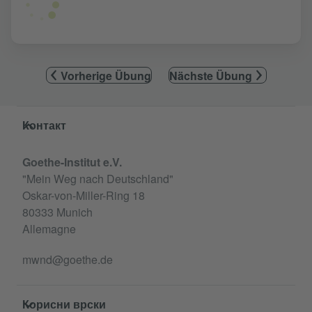
Vorherige Übung
Nächste Übung
Service- und Informationsbereich
Контакт
Goethe-Institut e.V.
"Mein Weg nach Deutschland"
Oskar-von-Miller-Ring 18
80333 Munich
Allemagne
mwnd@goethe.de
Корисни врски